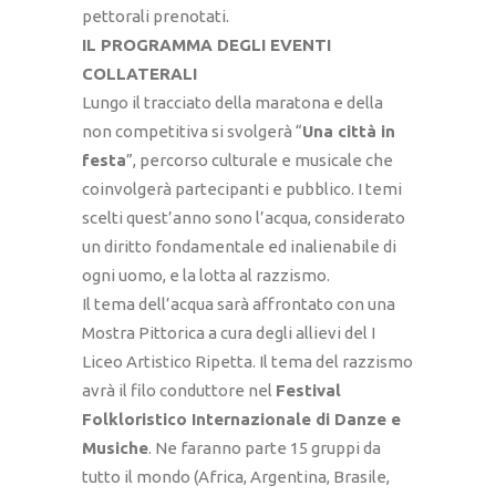
pettorali prenotati.
IL PROGRAMMA DEGLI EVENTI
COLLATERALI
Lungo il tracciato della maratona e della
non competitiva si svolgerà “
Una
città in
festa
”, percorso culturale e musicale che
coinvolgerà partecipanti e pubblico. I temi
scelti quest’anno sono l’acqua, considerato
un diritto fondamentale ed inalienabile di
ogni uomo, e la lotta al razzismo.
Il tema dell’acqua sarà affrontato con una
Mostra Pittorica a cura degli allievi del I
Liceo Artistico Ripetta. Il tema del razzismo
avrà il filo conduttore nel
Festival
Folkloristico Internazionale di Danze e
Musiche
. Ne faranno parte 15 gruppi da
tutto il mondo (Africa, Argentina, Brasile,