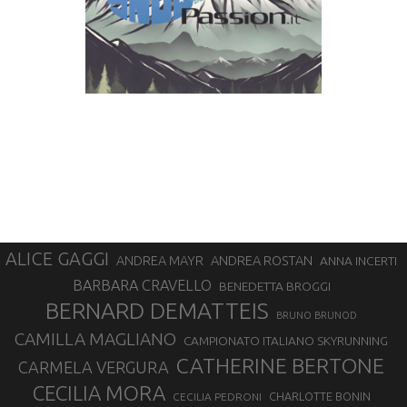
ALICE GAGGI
ANDREA ROSTAN
ANDREA MAYR
ANNA INCERTI
BARBARA CRAVELLO
BENEDETTA BROGGI
BERNARD DEMATTEIS
BRUNO BRUNOD
CAMILLA MAGLIANO
CAMPIONATO ITALIANO SKYRUNNING
CATHERINE BERTONE
CARMELA VERGURA
CECILIA MORA
CHARLOTTE BONIN
CECILIA PEDRONI