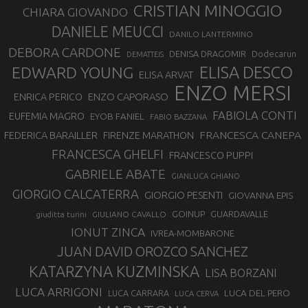
CRISTIAN MINOGGIO
CHIARA GIOVANDO
DANIELE MEUCCI
DANILO LANTERMINO
DEBORA CARDONE
DENISA DRAGOMIR
Dodecarun
DEMATTEIS
EDWARD YOUNG
ELISA DESCO
ELISA ARVAT
ENZO MERSI
ENZO CAPORASO
ENRICA PERICO
FABIOLA CONTI
EUFEMIA MAGRO
EYOB FANIEL
FABIO BAZZANA
FRANCESCA CANEPA
FEDERICA BARAILLER
FIRENZE MARATHON
FRANCESCA GHELFI
FRANCESCO PUPPI
GABRIELE ABATE
GIANLUCA GHIANO
GIORGIO CALCATERRA
GIORGIO PESENTI
GIOVANNA EPIS
GOINUP
GUARDAVALLE
GIULIANO CAVALLO
giuditta turini
IONUT ZINCA
IVREA-MOMBARONE
JUAN DAVID OROZCO SANCHEZ
KATARZYNA KUZMINSKA
LISA BORZANI
LUCA ARRIGONI
LUCA DEL PERO
LUCA CARRARA
LUCA CERVA