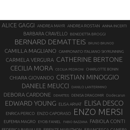
ALICE GAGGI
ANDREA ROSTAN
ANDREA MAYR
ANNA INCERTI
BARBARA CRAVELLO
BENEDETTA BROGGI
BERNARD DEMATTEIS
BRUNO BRUNOD
CAMILLA MAGLIANO
CAMPIONATO ITALIANO SKYRUNNING
CATHERINE BERTONE
CARMELA VERGURA
CECILIA MORA
CHARLOTTE BONIN
CECILIA PEDRONI
CRISTIAN MINOGGIO
CHIARA GIOVANDO
DANIELE MEUCCI
DANILO LANTERMINO
DEBORA CARDONE
DENISA DRAGOMIR
Dodecarun
DEMATTEIS
EDWARD YOUNG
ELISA DESCO
ELISA ARVAT
ENZO MERSI
ENZO CAPORASO
ENRICA PERICO
FABIOLA CONTI
EUFEMIA MAGRO
EYOB FANIEL
FABIO BAZZANA
FRANCESCA CANEPA
FEDERICA BARAILLER
FIRENZE MARATHON