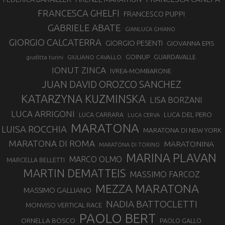
FRANCESCA GHELFI
FRANCESCO PUPPI
GABRIELE ABATE
GIANLUCA GHIANO
GIORGIO CALCATERRA
GIORGIO PESENTI
GIOVANNA EPIS
GOINUP
GUARDAVALLE
GIULIANO CAVALLO
giuditta turini
IONUT ZINCA
IVREA-MOMBARONE
JUAN DAVID OROZCO SANCHEZ
KATARZYNA KUZMINSKA
LISA BORZANI
LUCA ARRIGONI
LUCA DEL PERO
LUCA CARRARA
LUCA CERVA
MARATONA
LUISA ROCCHIA
MARATONA DI NEW YORK
MARATONA DI ROMA
MARATONINA
MARATONA DI TORINO
MARINA PLAVAN
MARCO OLMO
MARCELLA BELLETTI
MARTIN DEMATTEIS
MASSIMO FARCOZ
MEZZA MARATONA
MASSIMO GALLIANO
NADIA BATTOCLETTI
MONVISO VERTICAL RACE
PAOLO BERT
ORNELLA BOSCO
PAOLO GALLO