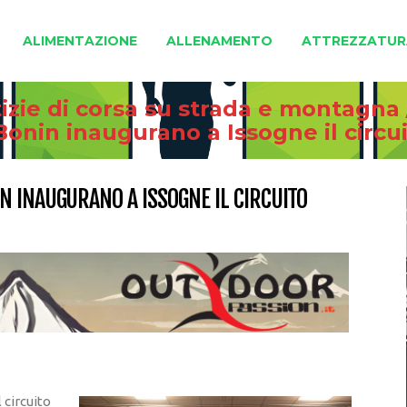
ALIMENTAZIONE
ALLENAMENTO
ATTREZZATUR
izie di corsa su strada e montagna
onin inaugurano a Issogne il circui
N INAUGURANO A ISSOGNE IL CIRCUITO
 circuito