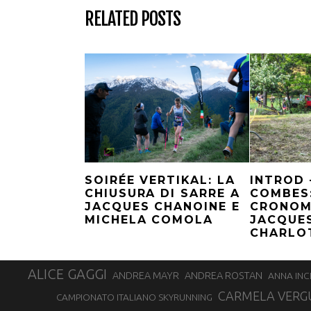
RELATED POSTS
SOIRÉE VERTIKAL: LA
INTROD 
CHIUSURA DI SARRE A
COMBES:
JACQUES CHANOINE E
CRONOM
MICHELA COMOLA
JACQUES
CHARLO
ALICE GAGGI
ANDREA ROSTAN
ANDREA MAYR
ANNA INC
CARMELA VERG
CAMPIONATO ITALIANO SKYRUNNING