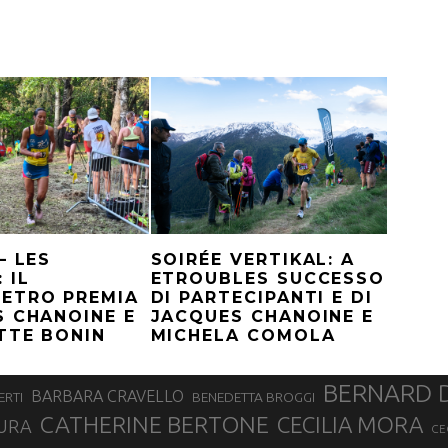
– LES
SOIRÉE VERTIKAL: A
 IL
ETROUBLES SUCCESSO
ETRO PREMIA
DI PARTECIPANTI E DI
 CHANOINE E
JACQUES CHANOINE E
TTE BONIN
MICHELA COMOLA
BERNARD 
BARBARA CRAVELLO
ERTI
BENEDETTA BROGGI
CATHERINE BERTONE
CECILIA MORA
URA
CE