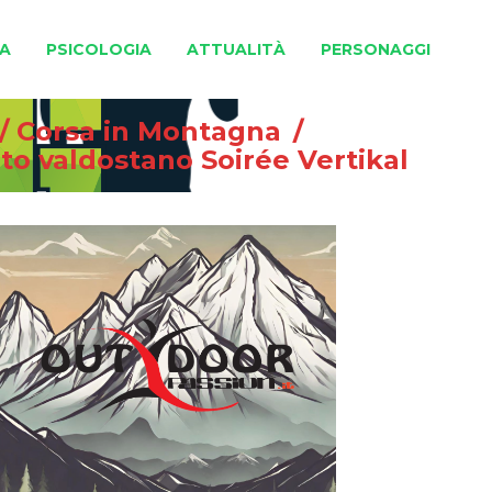
A
PSICOLOGIA
ATTUALITÀ
PERSONAGGI
/
Corsa in Montagna
/
to valdostano Soirée Vertikal