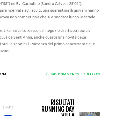
’58”) ed Evi Garbolino (Sandro Calvesi; 25’06”).
ara riservata agli adulti, una quarantina di giovani hanno
 prova non competitiva che si è snodata lungo le strade
tikal, circuito ideato dal negozio di articoli sportivi
yà de Sent’Anna, anche questa una novità della
ettorali disponibili. Partenza del primo concorrente alle
iovani.
GNA
NO COMMENTS
0 LIKES
RISULTATI
RUNNING DAY
SHARE
VILLA