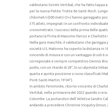
valdostano Soirée Vertikal, che ha fatto tappa a
per la nuova Petite Trotte de Saint-Roch. Lungo 
chilometri (500 metri D+) hanno gareggiato poco
375 atleti, impegnati in un confronto individual
cronometrato. I successi della prima delle quat
portano la firma di Massimo Farcoz e Charlotte
Nella gara maschile, il valdostano che gareggia p
società U.S. Malonno ha coperto la distanza in 18
vincendo di misura e con un vantaggio di soli 6 s
corregionale e sempre competitivo Dennis Brun
podio, con un ritardo di 28”, lo sci alpinista Sé
quarta e quinta posizione si sono classificati Ma
Pont-Saint-Martin; 19’04”).
In ambito femminile, ritorno vincente di Charlo
Vertikal, nella primavera del 2022 quando si era 
Colombe. La portacolori dell’Atletica Sandro Cal
andando a precedere Christine Vicquéry (Inrun; 