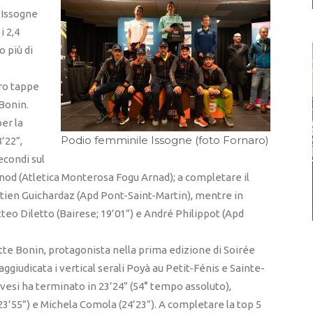
 Issogne
i 2,4
 più di
e
tro tappe
 Bonin.
er la
Podio femminile Issogne (foto Fornaro)
’22”,
econdi sul
od (Atletica Monterosa Fogu Arnad); a completare il
bastien Guichardaz (Apd Pont-Saint-Martin), mentre in
tteo Diletto (Bairese; 19’01”) e André Philippot (Apd
tte Bonin, protagonista nella prima edizione di Soirée
aggiudicata i vertical serali Poyà au Petit-Fénis e Sainte-
vesi ha terminato in 23’24” (54° tempo assoluto),
23’55”) e Michela Comola (24’23”). A completare la top 5