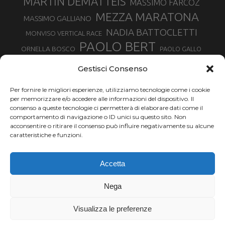
MARTIN DEMATTEIS
MASSIMO FARCOZ
MEZZA MARATONA
MASSIMO GALLIANO
NADIA BATTOCLETTI
MONVISO VERTICAL RACE
PAOLO BERT
ORNELLA BOSCO
PAOLO GALLO
ROLANDO PIANA
PIETRO RIVA
PODISMO VENETO
Gestisci Consenso
RUGGERO PERTILE
SILVIA RAMPAZZO
SERGIO BONALDI
TOR DES GEANTS
Per fornire le migliori esperienze, utilizziamo tecnologie come i cookie
SONIA GLAREY
TAVAGNASCO
SILVIA SERAFINI
per memorizzare e/o accedere alle informazioni del dispositivo. Il
TRAIL MONTE CASTO
TOUR MONVISO TRAIL
TROFEO KIMA
consenso a queste tecnologie ci permetterà di elaborare dati come il
TURIN MARATHON
comportamento di navigazione o ID unici su questo sito. Non
VAL DI FASSA RUNNING
URBAN ZEMMER
acconsentire o ritirare il consenso può influire negativamente su alcune
VALENTINA BELOTTI
caratteristiche e funzioni.
VALERIA ROFFINO
VALERIA STRANEO
VALETUDO
Accetta
VENICE MARATHON
VALTELLINA WINE TRAIL
VENICEMARATHON
XAVIER CHEVRIER
WILLIAM BOFFELLI
Nega
YEMAN CRIPPA
Visualizza le preferenze
Chi siamo |
Termini d'uso |
Privacy |
Cookie