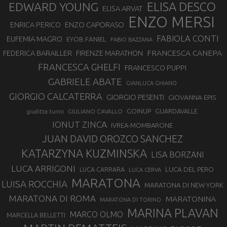
EDWARD YOUNG
ELISA DESCO
ELISA ARVAT
ENZO MERSI
ENZO CAPORASO
ENRICA PERICO
FABIOLA CONTI
EUFEMIA MAGRO
EYOB FANIEL
FABIO BAZZANA
FRANCESCA CANEPA
FEDERICA BARAILLER
FIRENZE MARATHON
FRANCESCA GHELFI
FRANCESCO PUPPI
GABRIELE ABATE
GIANLUCA GHIANO
GIORGIO CALCATERRA
GIORGIO PESENTI
GIOVANNA EPIS
GOINUP
GUARDAVALLE
GIULIANO CAVALLO
giuditta turini
IONUT ZINCA
IVREA-MOMBARONE
JUAN DAVID OROZCO SANCHEZ
KATARZYNA KUZMINSKA
LISA BORZANI
LUCA ARRIGONI
LUCA DEL PERO
LUCA CARRARA
LUCA CERVA
MARATONA
LUISA ROCCHIA
MARATONA DI NEW YORK
MARATONA DI ROMA
MARATONINA
MARATONA DI TORINO
MARINA PLAVAN
MARCO OLMO
MARCELLA BELLETTI