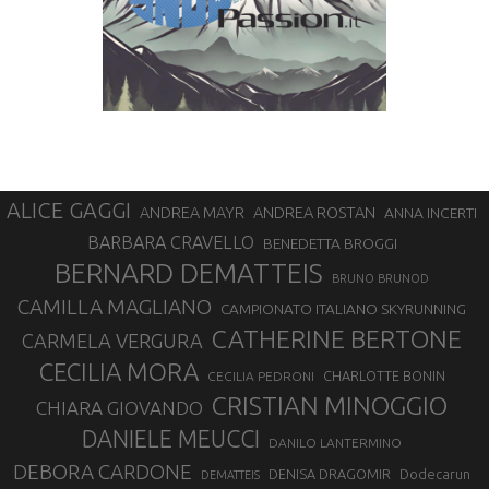
ALICE GAGGI
ANDREA ROSTAN
ANDREA MAYR
ANNA INCERTI
BARBARA CRAVELLO
BENEDETTA BROGGI
BERNARD DEMATTEIS
BRUNO BRUNOD
CAMILLA MAGLIANO
CAMPIONATO ITALIANO SKYRUNNING
CATHERINE BERTONE
CARMELA VERGURA
CECILIA MORA
CHARLOTTE BONIN
CECILIA PEDRONI
CRISTIAN MINOGGIO
CHIARA GIOVANDO
DANIELE MEUCCI
DANILO LANTERMINO
DEBORA CARDONE
DENISA DRAGOMIR
Dodecarun
DEMATTEIS