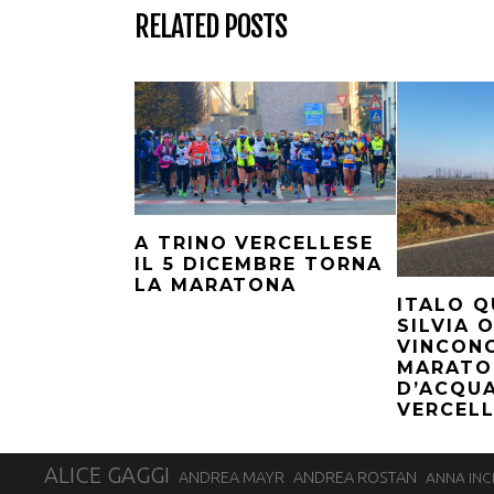
RELATED POSTS
A TRINO VERCELLESE
IL 5 DICEMBRE TORNA
LA MARATONA
ITALO 
SILVIA 
VINCON
MARATO
D’ACQUA
VERCELL
ALICE GAGGI
ANDREA ROSTAN
ANDREA MAYR
ANNA INC