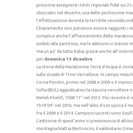
prossima assegnerà i titoli regionali Fidal sui 2
sbocciato nel deserto, una delle pochissime man
l’effettuazione durante la terribile seconda on
Chiaramente non potranno essere raggiunti i nu
complice anche l’affiancamento della maratona
podisti alla partenza, ma le adesioni si stann
ma un po’ da tutta Italia, grazie anche all’inseri
per
domenica 13 dicembre
.
La storia della Maratonina Terre d’Acqua è inizi
sulle strade di Trino Vercellese. In campo maschi
Cerva Perolin, primo nel 2008 e 2009 e il maroc
Sofia (BUL) aggiudicatosi la classica vercellese n
Mehdi Khelifi, 1h06’11” nel 2013. Più recente il
1h19’04” nel 2016, ma nell’albo d’oro spicca il 
fra il 2009 e il 2014. Campioni uscenti sono Soufi
L’edizione di quest’anno si preannuncia di altissim
montagna Mattia Bertoncini, il valdostano Omar