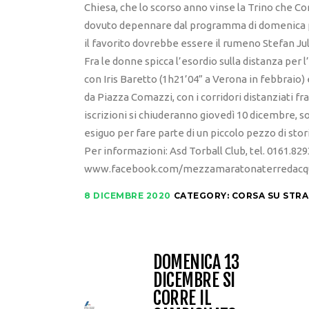
Chiesa, che lo scorso anno vinse la Trino che Co
dovuto depennare dal programma di domenica pe
il favorito dovrebbe essere il rumeno Stefan Juli
Fra le donne spicca l’esordio sulla distanza per l
con Iris Baretto (1h21’04” a Verona in febbraio) 
da Piazza Comazzi, con i corridori distanziati fra
iscrizioni si chiuderanno giovedì 10 dicembre, so
esiguo per fare parte di un piccolo pezzo di stor
Per informazioni: Asd Torball Club, tel. 0161.82
www.facebook.com/mezzamaratonaterredacq
8 DICEMBRE 2020
CATEGORY:
CORSA SU STR
DOMENICA 13
DICEMBRE SI
CORRE IL