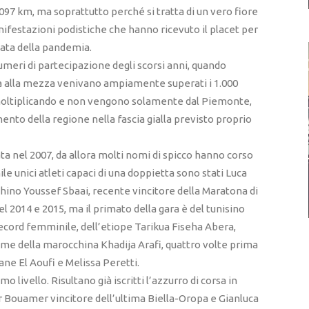
1,097 km, ma soprattutto perché si tratta di un vero fiore
ifestazioni podistiche che hanno ricevuto il placet per
data della pandemia.
meri di partecipazione degli scorsi anni, quando
 alla mezza venivano ampiamente superati i 1.000
o moltiplicando e non vengono solamente dal Piemonte,
mento della regione nella fascia gialla previsto proprio
ata nel 2007, da allora molti nomi di spicco hanno corso
le unici atleti capaci di una doppietta sono stati Luca
chino Youssef Sbaai, recente vincitore della Maratona di
el 2014 e 2015, ma il primato della gara è del tunisino
 record femminile, dell’etiope Tarikua Fiseha Abera,
nome della marocchina Khadija Arafi, quattro volte prima
ane El Aoufi e Melissa Peretti.
o livello. Risultano già iscritti l’azzurro di corsa in
 Bouamer vincitore dell’ultima Biella-Oropa e Gianluca