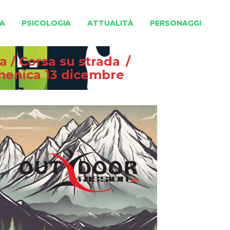
A
PSICOLOGIA
ATTUALITÀ
PERSONAGGI
na
/
Corsa su strada
/
menica 13 dicembre