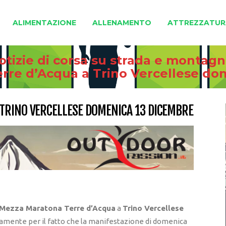
ALIMENTAZIONE
ALLENAMENTO
ATTREZZATUR
otizie di corsa su strada e montag
rre d’Acqua a Trino Vercellese do
TRINO VERCELLESE DOMENICA 13 DICEMBRE
Mezza Maratona Terre d’Acqua
a
Trino Vercellese
olamente per il fatto che la manifestazione di domenica