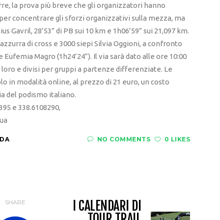
rre, la prova più breve che gli organizzatori hanno
r concentrare gli sforzi organizzativi sulla mezza, ma
us Gavril, 28’53” di PB sui 10 km e 1h06’59” sui 21,097 km.
’azzurra di cross e 3000 siepi Silvia Oggioni, a confronto
e Eufemia Magro (1h24’24”). Il via sarà dato alle ore 10:00
 loro e divisi per gruppi a partenze differenziate. Le
lo in modalità online, al prezzo di 21 euro, un costo
ia del podismo italiano.
9395 e 338.6108290,
ua
ADA
NO COMMENTS
0 LIKES
I CALENDARI DI
SHARE
TOUR TRAIL