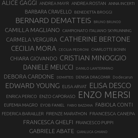
ALICE GAGGI
ANDREA ROSTAN
ANDREA MAYR
ANNA INCERTI
BARBARA CRAVELLO
BENEDETTA BROGGI
BERNARD DEMATTEIS
BRUNO BRUNOD
CAMILLA MAGLIANO
CAMPIONATO ITALIANO SKYRUNNING
CATHERINE BERTONE
CARMELA VERGURA
CECILIA MORA
CHARLOTTE BONIN
CECILIA PEDRONI
CRISTIAN MINOGGIO
CHIARA GIOVANDO
DANIELE MEUCCI
DANILO LANTERMINO
DEBORA CARDONE
DENISA DRAGOMIR
Dodecarun
DEMATTEIS
EDWARD YOUNG
ELISA DESCO
ELISA ARVAT
ENZO MERSI
ENZO CAPORASO
ENRICA PERICO
FABIOLA CONTI
EUFEMIA MAGRO
EYOB FANIEL
FABIO BAZZANA
FRANCESCA CANEPA
FEDERICA BARAILLER
FIRENZE MARATHON
FRANCESCA GHELFI
FRANCESCO PUPPI
GABRIELE ABATE
GIANLUCA GHIANO