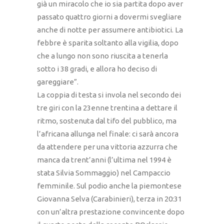
già un miracolo che io sia partita dopo aver
passato quattro giorni a dovermi svegliare
anche di notte per assumere antibiotici. La
febbre è sparita soltanto alla vigilia, dopo
che a lungo non sono riuscita a tenerla
sotto i 38 gradi, e allora ho deciso di
gareggiare”.
La coppia di testa si invola nel secondo dei
tre giri con la 23enne trentina a dettare il
ritmo, sostenuta dal tifo del pubblico, ma
l’africana allunga nel finale: ci sarà ancora
da attendere per una vittoria azzurra che
manca da trent’anni (l’ultima nel 1994 è
stata Silvia Sommaggio) nel Campaccio
femminile. Sul podio anche la piemontese
Giovanna Selva (Carabinieri), terza in 20:31
con un’altra prestazione convincente dopo