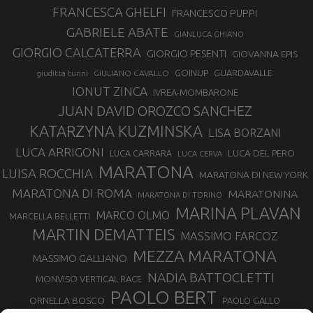
FRANCESCA GHELFI
FRANCESCO PUPPI
GABRIELE ABATE
GIANLUCA GHIANO
GIORGIO CALCATERRA
GIORGIO PESENTI
GIOVANNA EPIS
GOINUP
GUARDAVALLE
GIULIANO CAVALLO
giuditta turini
IONUT ZINCA
IVREA-MOMBARONE
JUAN DAVID OROZCO SANCHEZ
KATARZYNA KUZMINSKA
LISA BORZANI
LUCA ARRIGONI
LUCA DEL PERO
LUCA CARRARA
LUCA CERVA
MARATONA
LUISA ROCCHIA
MARATONA DI NEW YORK
MARATONA DI ROMA
MARATONINA
MARATONA DI TORINO
MARINA PLAVAN
MARCO OLMO
MARCELLA BELLETTI
MARTIN DEMATTEIS
MASSIMO FARCOZ
MEZZA MARATONA
MASSIMO GALLIANO
NADIA BATTOCLETTI
MONVISO VERTICAL RACE
PAOLO BERT
ORNELLA BOSCO
PAOLO GALLO