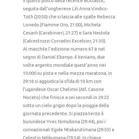
il quarto posto della recente BOclassic,
seguita dall’ungherese Lili Anna Vindics-
Toth (20:50) che si lascia alle spalle Rebecca
Lonedo (Fiamme Oro, 21:00), Michela
Cesarò (Carabinieri, 21:27) e Sara Nestola
(Calcestruzzi Corradini Excelsior, 21:30).
Al maschile l’edizione numero 67 è nel
segno di Daniel Ebenyo. Il keniano, due
volte argento mondiale quest’anno nei
10.000 su pista e nella mezza maratona, in
29:16 si aggiudica la sfida di 10 km con
l’ugandese Oscar Chelimo (Atl. Casone
Noceto) che finisce a sei secondi in 29:22
sotto un cielo grigio dopo la pioggia della
giornata precedente. Si piazza terzo il
burundese Yves Nimubona (29:44), poi i
connazionali Egide Ntakarutimana (29:53) e
Celestin Ndikumana (29:54). In chiave