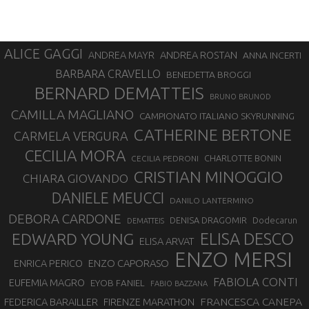
ALICE GAGGI
ANDREA ROSTAN
ANDREA MAYR
ANNA INCERTI
BARBARA CRAVELLO
BENEDETTA BROGGI
BERNARD DEMATTEIS
BRUNO BRUNOD
CAMILLA MAGLIANO
CAMPIONATO ITALIANO SKYRUNNING
CATHERINE BERTONE
CARMELA VERGURA
CECILIA MORA
CHARLOTTE BONIN
CECILIA PEDRONI
CRISTIAN MINOGGIO
CHIARA GIOVANDO
DANIELE MEUCCI
DANILO LANTERMINO
DEBORA CARDONE
DENISA DRAGOMIR
Dodecarun
DEMATTEIS
EDWARD YOUNG
ELISA DESCO
ELISA ARVAT
ENZO MERSI
ENZO CAPORASO
ENRICA PERICO
FABIOLA CONTI
EUFEMIA MAGRO
EYOB FANIEL
FABIO BAZZANA
FRANCESCA CANEPA
FEDERICA BARAILLER
FIRENZE MARATHON