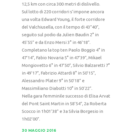
12,5 km con circa 300 metri di dislivello.
Sul lotto di 220 corridori s’impone ancora
una volta Edward Young, il forte corridore
del Valchiusella, con il tempo di 43”40”,
seguito sul podio da Julien Baudin 2° in
45’55” e da Enzo Mersi 3° in 46’18”.
Completano la top ten Paolo Boggio 4° in
47’14”, Fabio Novaria 5° in 47’39”, Mikael
Mongiovetto 6° in 47’50”, Silvio Balzaretti 7°
in 49’17”, Fabrizio Attardi 8° in 50’15”,
Alessandro Plater 9° in 50’18” e
Massimiliano Diabotti 10° in 50’22”.
Nella gara femminile successo di Elisa Arvat
del Pont Saint Martin in 58’54”, 2a Roberta
Scocco in 1h01’38” e 3a Silvia Borgesio in
1h02’00”.
30 MAGGIO 2016