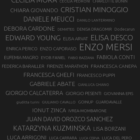
CHARLOTTE BONIN
CECILIA PEDRONI
CRISTIAN MINOGGIO
CHIARA GIOVANDO
DANIELE MEUCCI
DANILO LANTERMINO
DEBORA CARDONE
DENISA DRAGOMIR
Dodecarun
DEMATTEIS
EDWARD YOUNG
ELISA DESCO
ELISA ARVAT
ENZO MERSI
ENZO CAPORASO
ENRICA PERICO
FABIOLA CONTI
EUFEMIA MAGRO
EYOB FANIEL
FABIO BAZZANA
FRANCESCA CANEPA
FEDERICA BARAILLER
FIRENZE MARATHON
FRANCESCA GHELFI
FRANCESCO PUPPI
GABRIELE ABATE
GIANLUCA GHIANO
GIORGIO CALCATERRA
GIORGIO PESENTI
GIOVANNA EPIS
GOINUP
GUARDAVALLE
GIULIANO CAVALLO
giuditta turini
IONUT ZINCA
IVREA-MOMBARONE
JUAN DAVID OROZCO SANCHEZ
KATARZYNA KUZMINSKA
LISA BORZANI
LUCA ARRIGONI
LUCA DEL PERO
LUCA CARRARA
LUCA CERVA