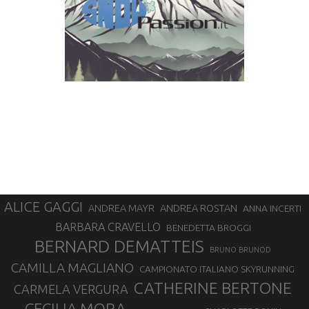
ALICE GAGGI
ANDREA ROSTAN
ANDREA MAYR
ANNA INCERTI
BARBARA CRAVELLO
BENEDETTA BROGGI
BERNARD DEMATTEIS
BRUNO BRUNOD
CAMILLA MAGLIANO
CAMPIONATO ITALIANO SKYRUNNING
CATHERINE BERTONE
CARMELA VERGURA
CECILIA MORA