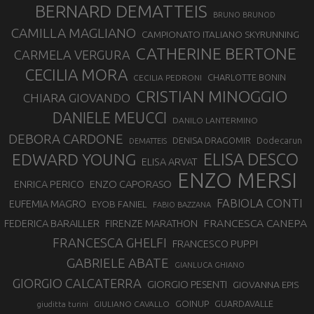
BERNARD DEMATTEIS
BRUNO BRUNOD
CAMILLA MAGLIANO
CAMPIONATO ITALIANO SKYRUNNING
CATHERINE BERTONE
CARMELA VERGURA
CECILIA MORA
CHARLOTTE BONIN
CECILIA PEDRONI
CRISTIAN MINOGGIO
CHIARA GIOVANDO
DANIELE MEUCCI
DANILO LANTERMINO
DEBORA CARDONE
DENISA DRAGOMIR
Dodecarun
DEMATTEIS
EDWARD YOUNG
ELISA DESCO
ELISA ARVAT
ENZO MERSI
ENZO CAPORASO
ENRICA PERICO
FABIOLA CONTI
EUFEMIA MAGRO
EYOB FANIEL
FABIO BAZZANA
FRANCESCA CANEPA
FEDERICA BARAILLER
FIRENZE MARATHON
FRANCESCA GHELFI
FRANCESCO PUPPI
GABRIELE ABATE
GIANLUCA GHIANO
GIORGIO CALCATERRA
GIORGIO PESENTI
GIOVANNA EPIS
GOINUP
GUARDAVALLE
GIULIANO CAVALLO
giuditta turini