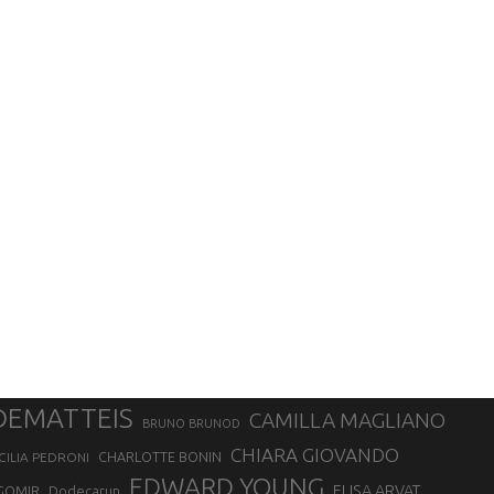
DEMATTEIS
CAMILLA MAGLIANO
BRUNO BRUNOD
CHIARA GIOVANDO
CHARLOTTE BONIN
CILIA PEDRONI
EDWARD YOUNG
ELISA ARVAT
GOMIR
Dodecarun