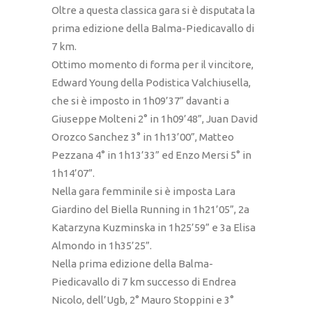
Oltre a questa classica gara si è disputata la
prima edizione della Balma-Piedicavallo di
7 km.
Ottimo momento di forma per il vincitore,
Edward Young della Podistica Valchiusella,
che si è imposto in 1h09’37” davanti a
Giuseppe Molteni 2° in 1h09’48”, Juan David
Orozco Sanchez 3° in 1h13’00”, Matteo
Pezzana 4° in 1h13’33” ed Enzo Mersi 5° in
1h14’07”.
Nella gara femminile si è imposta Lara
Giardino del Biella Running in 1h21’05”, 2a
Katarzyna Kuzminska in 1h25’59” e 3a Elisa
Almondo in 1h35’25”.
Nella prima edizione della Balma-
Piedicavallo di 7 km successo di Endrea
Nicolo, dell’Ugb, 2° Mauro Stoppini e 3°