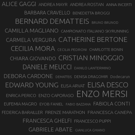
ALICE GAGGI
ANDREA ROSTAN
ANDREA MAYR
ANNA INCERTI
BARBARA CRAVELLO
BENEDETTA BROGGI
BERNARD DEMATTEIS
BRUNO BRUNOD
CAMILLA MAGLIANO
CAMPIONATO ITALIANO SKYRUNNING
CATHERINE BERTONE
CARMELA VERGURA
CECILIA MORA
CHARLOTTE BONIN
CECILIA PEDRONI
CRISTIAN MINOGGIO
CHIARA GIOVANDO
DANIELE MEUCCI
DANILO LANTERMINO
DEBORA CARDONE
DENISA DRAGOMIR
Dodecarun
DEMATTEIS
EDWARD YOUNG
ELISA DESCO
ELISA ARVAT
ENZO MERSI
ENZO CAPORASO
ENRICA PERICO
FABIOLA CONTI
EUFEMIA MAGRO
EYOB FANIEL
FABIO BAZZANA
FRANCESCA CANEPA
FEDERICA BARAILLER
FIRENZE MARATHON
FRANCESCA GHELFI
FRANCESCO PUPPI
GABRIELE ABATE
GIANLUCA GHIANO