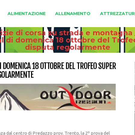
ALIMENTAZIONE
ALLENAMENTO
ATTREZZATUR
izie di corsa su strada e montagna
al di domenica 18 ottobre del Trofe
disputa regolarmente
DI DOMENICA 18 OTTOBRE DEL TROFEO SUPER
EGOLARMENTE
a dal centro di Predazzo prov. Trento, la 2º prova del