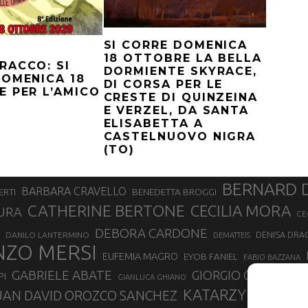
SI CORRE DOMENICA
18 OTTOBRE LA BELLA
RACCO: SI
DORMIENTE SKYRACE,
OMENICA 18
DI CORSA PER LE
 PER L’AMICO
CRESTE DI QUINZEINA
E VERZEL, DA SANTA
ELISABETTA A
CASTELNUOVO NIGRA
(TO)
BERNARD 
BARBARA CRAVELLO
ERTI
BENEDETTA BROGGI
CATHERINE BERTONE
CECILIA MORA
URA
CE
DEBORA CARDONE
DENISA DRA
DANILO LANTERMINO
DEMATTEIS
NZO MERSI
EUFEMIA MAGRO
EYOB FANIEL
FABIO BAZZANA
GABRIELE ABATE
GIORGIO CALCATER
PI
GIANLUCA GHIANO
KATARZYNA KUZ
UAN DAVID OROZCO SANCHEZ