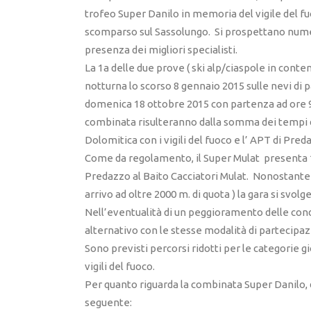
trofeo Super Danilo in memoria del vigile del 
scomparso sul Sassolungo. Si prospettano numer
presenza dei migliori specialisti.
La 1a delle due prove ( ski alp/ciaspole in conte
notturna lo scorso 8 gennaio 2015 sulle nevi di p
domenica 18 ottobre 2015 con partenza ad ore 9.
combinata risulteranno dalla somma dei tempi d
Dolomitica con i vigili del fuoco e l’ APT di Pred
Come da regolamento, il Super Mulat presenta 10
Predazzo al Baito Cacciatori Mulat. Nonostante l
arrivo ad oltre 2000 m. di quota ) la gara si svo
Nell’eventualità di un peggioramento delle con
alternativo con le stesse modalità di partecipaz
Sono previsti percorsi ridotti per le categorie giov
vigili del fuoco.
Per quanto riguarda la combinata Super Danilo, do
seguente: