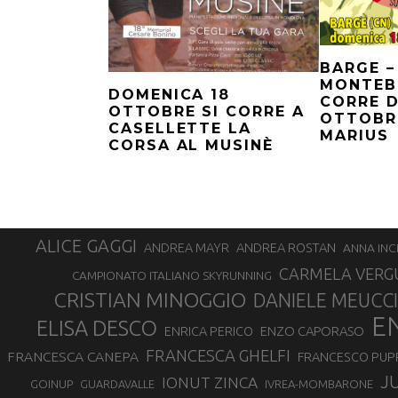
BARGE –
MONTEB
DOMENICA 18
CORRE D
OTTOBRE SI CORRE A
OTTOBRE
CASELLETTE LA
MARIUS
CORSA AL MUSINÈ
ALICE GAGGI
ANDREA ROSTAN
ANDREA MAYR
ANNA INC
CARMELA VERG
CAMPIONATO ITALIANO SKYRUNNING
CRISTIAN MINOGGIO
DANIELE MEUCCI
E
ELISA DESCO
ENZO CAPORASO
ENRICA PERICO
FRANCESCA GHELFI
FRANCESCA CANEPA
FRANCESCO PUP
J
IONUT ZINCA
GOINUP
GUARDAVALLE
IVREA-MOMBARONE