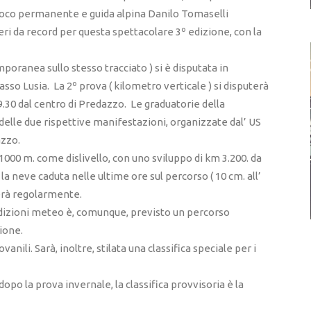
fuoco permanente e guida alpina Danilo Tomaselli
i da record per questa spettacolare 3º edizione, con la
mporanea sullo stesso tracciato ) si è disputata in
asso Lusia. La 2º prova ( kilometro verticale ) si disputerà
30 dal centro di Predazzo. Le graduatorie della
elle due rispettive manifestazioni, organizzate dal’ US
azzo.
00 m. come dislivello, con uno sviluppo di km 3.200. da
a neve caduta nelle ultime ore sul percorso ( 10 cm. all’
lgerà regolarmente.
dizioni meteo è, comunque, previsto un percorso
ione.
anili. Sarà, inoltre, stilata una classifica speciale per i
po la prova invernale, la classifica provvisoria è la