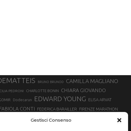
DEMATTEIS
CAMILLA MAGLIANO
BRUNO BRUNOD
CHIARA GIOVANDO
CHARLOTTE BONIN
CILIA PEDRONI
EDWARD YOUNG
ELISA ARVAT
GOMIR
Dodecarun
FABIOLA CONTI
FEDERICA BARAILLER
FIRENZE MARATHON
RA
GIORGIO PESENTI
GIOVANNA EPIS
GIULIANO CAVALLO
giuditta turini
Gestisci Consenso
MINSKA
LUCA ARRIGONI
LISA BORZANI
LUCA CARRARA