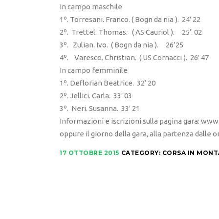
In campo maschile
1º. Torresani. Franco. ( Bogn da nia ). 24′ 22
2º. Trettel. Thomas. ( AS Cauriol ). 25′. 02
3º. Zulian. Ivo. ( Bogn da nia ). 26’25
4º. Varesco. Christian. ( US Cornacci ). 26′ 47
In campo femminile
1º. Deflorian Beatrice. 32′ 20
2º. Jellici. Carla. 33′ 03
3º. Neri. Susanna. 33′ 21
Informazioni e iscrizioni sulla pagina gara: www
oppure il giorno della gara, alla partenza dalle or
17 OTTOBRE 2015
CATEGORY:
CORSA IN MON