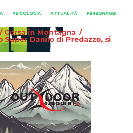
A
PSICOLOGIA
ATTUALITÀ
PERSONAGGI
/
Corsa in Montagna
/
o Super Danilo di Predazzo, si