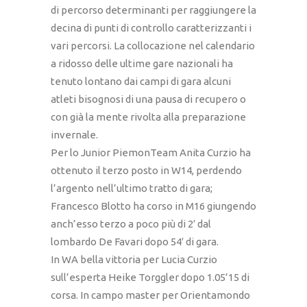
di percorso determinanti per raggiungere la
decina di punti di controllo caratterizzanti i
vari percorsi. La collocazione nel calendario
a ridosso delle ultime gare nazionali ha
tenuto lontano dai campi di gara alcuni
atleti bisognosi di una pausa di recupero o
con già la mente rivolta alla preparazione
invernale.
Per lo Junior PiemonTeam Anita Curzio ha
ottenuto il terzo posto in W14, perdendo
l’argento nell’ultimo tratto di gara;
Francesco Blotto ha corso in M16 giungendo
anch’esso terzo a poco più di 2′ dal
lombardo De Favari dopo 54′ di gara.
In WA bella vittoria per Lucia Curzio
sull’esperta Heike Torggler dopo 1.05’15 di
corsa. In campo master per Orientamondo