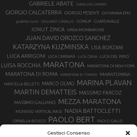
GABRIELE ABATE
GIANLUCA GHIANO
GIORGIO CALCATERRA
GIORGIO PESENTI
GIOVANNA EPIS
GOINUP
GUARDAVALLE
GIULIANO CAVALLO
giuditta turini
IONUT ZINCA
IVREA-MOMBARONE
JUAN DAVID OROZCO SANCHEZ
KATARZYNA KUZMINSKA
LISA BORZANI
LUCA ARRIGONI
LUCA DEL PERO
LUCA CARRARA
LUCA CERVA
MARATONA
LUISA ROCCHIA
MARATONA DI NEW YORK
MARATONA DI ROMA
MARATONINA
MARATONA DI TORINO
MARINA PLAVAN
MARCO OLMO
MARCELLA BELLETTI
MARTIN DEMATTEIS
MASSIMO FARCOZ
MEZZA MARATONA
MASSIMO GALLIANO
NADIA BATTOCLETTI
MONVISO VERTICAL RACE
PAOLO BERT
ORNELLA BOSCO
PAOLO GALLO
ROLANDO PIANA
PIETRO RIVA
PODISMO VENETO
Gestisci Consenso