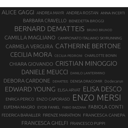
ALICE GAGGI
ANDREA ROSTAN
ANDREA MAYR
ANNA INCERTI
BARBARA CRAVELLO
BENEDETTA BROGGI
BERNARD DEMATTEIS
BRUNO BRUNOD
CAMILLA MAGLIANO
CAMPIONATO ITALIANO SKYRUNNING
CATHERINE BERTONE
CARMELA VERGURA
CECILIA MORA
CHARLOTTE BONIN
CECILIA PEDRONI
CRISTIAN MINOGGIO
CHIARA GIOVANDO
DANIELE MEUCCI
DANILO LANTERMINO
DEBORA CARDONE
DENISA DRAGOMIR
Dodecarun
DEMATTEIS
EDWARD YOUNG
ELISA DESCO
ELISA ARVAT
ENZO MERSI
ENZO CAPORASO
ENRICA PERICO
FABIOLA CONTI
EUFEMIA MAGRO
EYOB FANIEL
FABIO BAZZANA
FRANCESCA CANEPA
FEDERICA BARAILLER
FIRENZE MARATHON
FRANCESCA GHELFI
FRANCESCO PUPPI