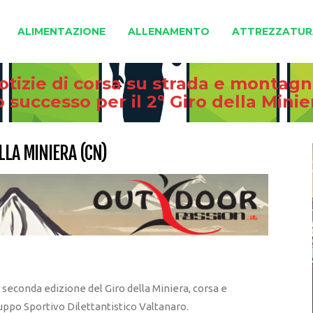
ALIMENTAZIONE
ALLENAMENTO
ATTREZZATUR
otizie di corsa su strada e montag
 successo per il 2º Giro della Minie
LLA MINIERA (CN)
la seconda edizione del Giro della Miniera, corsa e
ppo Sportivo Dilettantistico Valtanaro.