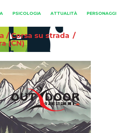
A
PSICOLOGIA
ATTUALITÀ
PERSONAGGI
na
/
Corsa su strada
/
ra (CN)