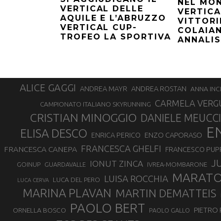
NEL MO
VERTICAL DELLE
VERTICA
AQUILE E L’ABRUZZO
VITTORI
VERTICAL CUP-
COLAIAN
TROFEO LA SPORTIVA
ANNALIS
ALICE GAGGI
ANDREA ROSTAN
ANDREA MAYR
ANNA INC
CARMELA VERG
CAMPIONATO ITALIANO SKYRUNNING
CRISTIAN MINOGGIO
DANIELE MEUCCI
E
ELISA DESCO
ENZO CAPORASO
ENRICA PERICO
FRANCESCA GHELFI
FRANCESCA CANEPA
FRANCESCO PUP
J
IONUT ZINCA
GOINUP
GUARDAVALLE
IVREA-MOMBARONE
MARAT
LUISA ROCCHIA
LUCA DEL PERO
LUCA CERVA
MARINA PLAVAN
MARTIN DEMATTEIS
PAOLO BERT
PIETRO 
ORNELLA BOSCO
PAOLO GALLO