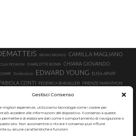
DEMATTEIS
CAMILLA MAGLIANO
BRUNO BRUNOD
CHIARA GIOVANDO
CHARLOTTE BONIN
CILIA PEDRONI
EDWARD YOUNG
ELISA ARVAT
GOMIR
Dodecarun
FABIOLA CONTI
FEDERICA BARAILLER
FIRENZE MARATHON
RA
GIORGIO PESENTI
GIOVANNA EPIS
GIULIANO CAVALLO
giuditta turini
Gestisci Consenso
MINSKA
LUCA ARRIGONI
LISA BORZANI
LUCA CARRARA
le migliori esperienze, utilizziamo tecnologie come i cookie per
MARATONINA
MARCO OLMO
MARCELLA BELLETTI
 DI TORINO
e/o accedere alle informazioni del dispositivo. Il consenso a queste
TONA
ci permetterà di elaborare dati come il comportamento di navigazione o
NADIA BATTOCLETTI
MONVISO VERTICAL RACE
questo sito. Non acconsentire o ritirare il consenso può influire
SILVIA RAMPAZZO
te su alcune caratteristiche e funzioni.
SONIA GLAREY
SERGIO BONALDI
SILVIA SERAFINI