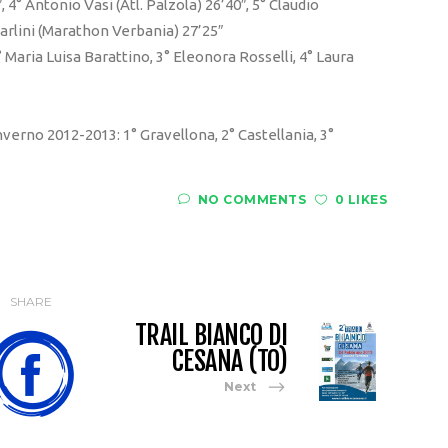
4° Antonio Vasi (Atl. Palzola) 26’40″, 5° Claudio
Carlini (Marathon Verbania) 27’25″
Maria Luisa Barattino, 3° Eleonora Rosselli, 4° Laura
verno 2012-2013: 1° Gravellona, 2° Castellania, 3°
NO COMMENTS
0 LIKES
SHARE
TRAIL BIANCO DI
CESANA (TO)
Next