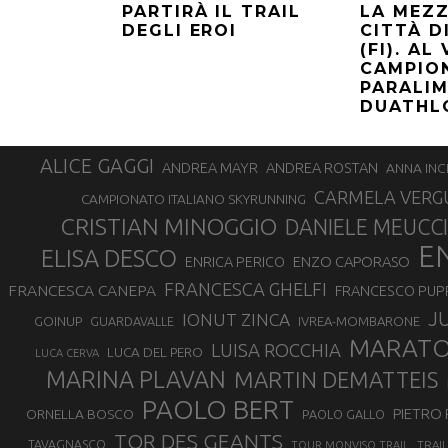
LA MEZ
PARTIRÀ IL TRAIL
CITTÀ D
DEGLI EROI
(FI). AL
CAMPIO
PARALIM
DUATHL
ALICE GAGGI
ANDREA ROSTAN
ANDREA MAYR
ANNA INC
CARMELA VERG
CAMPIONATO ITALIANO SKYRUNNING
CRISTIAN MINOGGIO
DANIELE MEUCCI
E
ELISA DESCO
ENZO CAPORASO
ENRICA PERICO
FRANCESCA GHELFI
FRANCESCA CANEPA
FRANCESCO PUP
J
IONUT ZINCA
GOINUP
GUARDAVALLE
IVREA-MOMBARONE
MARAT
LUISA ROCCHIA
LUCA DEL PERO
LUCA CERVA
MARINA PLAVAN
MARTIN DEMATTEIS
PAOLO BERT
PIETRO 
ORNELLA BOSCO
PAOLO GALLO
TOR DES GEANTS
TAVAGNASCO
TRAI
TOUR MONVISO TRAIL