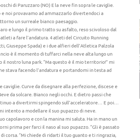
oschi di Paruzzaro (NO) E la neve fin sopra le caviglie.
o e noi provavamo ad ammazzarlo divertendoci a
attorno un surreale bianco paesaggio.
ro e lungo il primo tratto su asfalto, reso scivoloso dal
atleti a fare l’andatura. 4 atleti del Circuito Running
i, Giuseppe Spada) e i due alfieri dell’Atletica Palzola
ncio è il momento di tuffarci nella neve alta lungo un
 il nostro luna park. “Ma questo è il mio territorio!” mi
che stava facendo l’andatura e portandomi in testa ad
e caviglie. Curve da disegnare alla perfezione, discese e
. Neve da solcare. Bianco negli occhi. E dietro passi che
tinuo a divertirmi spingendo sull’acceleratore… E poi…
ni intento a modellare il suo pupazzo di neve.
uo capolavoro e con la manina mi saluta. Ha in mano un
orni prima per farci il naso al suo pupazzo. “Gli è passato
i corsa. “Mi chiede di ridarti il tuo guanto e ti ringrazia,