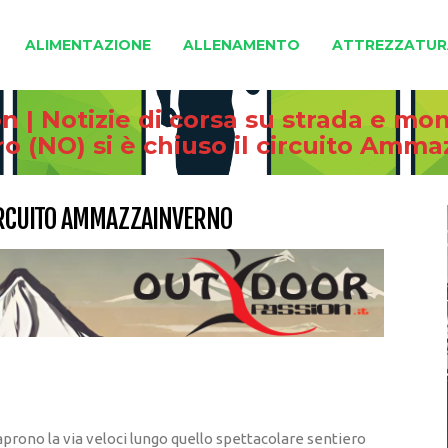
ALIMENTAZIONE
ALLENAMENTO
ATTREZZATUR
 | Notizie di corsa su strada e mo
o (NO) si è chiuso il circuito Amm
CIRCUITO AMMAZZAINVERNO
 aprono la via veloci lungo quello spettacolare sentiero