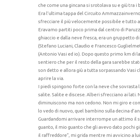
che come una gincana si srotolava su e giù tra i b
Era l’ultima tappa del Circuito Ammazzainvern
sfrecciare il più velocemente possibile e tutto 
Eravamo partiti poco prima dal centro di Paruzza
ghiaccio e dalla neve fresca, era un gruppetto di 
(Stefano Luciani, Claudio e Francesco Guglielmett
(Antonio Vasi ed io). Dopo questo primo km di la
sentiero che per il resto della gara sarebbe stato
son detto e allora giù a tutta sorpassando Vasi 
aprire la via.
I piedi spingono forte con la neve che sovrasta l
salite. Salite e discese. Alberi sfrecciano ai lati
diminuiscono ma non cedono. Non mi giro e con
lo vedo di nuovo, quel bambino sulla decina d’an
Guardandomi arrivare interrompe un attimo il s
guanto, il mio guanto che gli avevo dato pochi gi
il raffreddore“, mi grida mentre mi avvicino a lui d