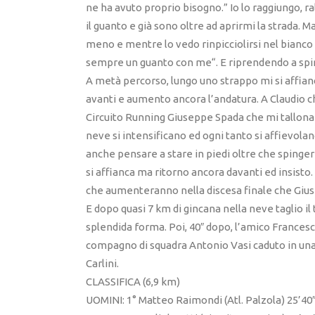
ne ha avuto proprio bisogno.” Io lo raggiungo, ra
il guanto e già sono oltre ad aprirmi la strada.
meno e mentre lo vedo rinpicciolirsi nel bianco 
sempre un guanto con me“. E riprendendo a sping
A metà percorso, lungo uno strappo mi si affian
avanti e aumento ancora l’andatura. A Claudio c
Circuito Running Giuseppe Spada che mi tallona a 
neve si intensificano ed ogni tanto si affievolano
anche pensare a stare in piedi oltre che spingere
si affianca ma ritorno ancora davanti ed insisto.
che aumenteranno nella discesa finale che Gius
E dopo quasi 7 km di gincana nella neve taglio il
splendida forma. Poi, 40″ dopo, l’amico Francesco
compagno di squadra Antonio Vasi caduto in una 
Carlini.
CLASSIFICA (6,9 km)
UOMINI: 1° Matteo Raimondi (Atl. Palzola) 25’40″