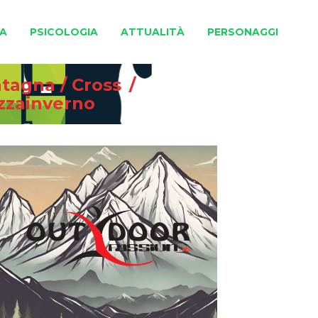
A
PSICOLOGIA
ATTUALITÀ
PERSONAGGI
ntagna
/
Cross
/
azzainverno