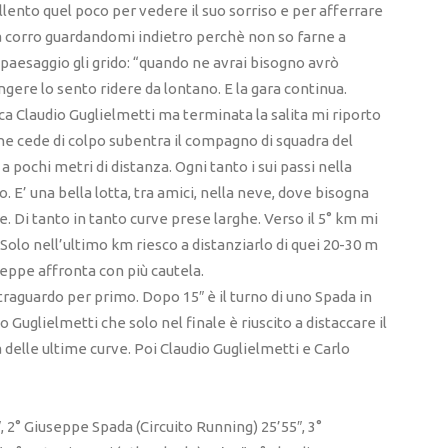
llento quel poco per vedere il suo sorriso e per afferrare
 Ma corro guardandomi indietro perchè non so farne a
paesaggio gli grido: “quando ne avrai bisogno avrò
ere lo sento ridere da lontano. E la gara continua.
ca Claudio Guglielmetti ma terminata la salita mi riporto
he cede di colpo subentra il compagno di squadra del
pochi metri di distanza. Ogni tanto i sui passi nella
. E’ una bella lotta, tra amici, nella neve, dove bisogna
. Di tanto in tanto curve prese larghe. Verso il 5° km mi
 Solo nell’ultimo km riesco a distanziarlo di quei 20-30 m
eppe affronta con più cautela.
 traguardo per primo. Dopo 15″ è il turno di uno Spada in
 Guglielmetti che solo nel finale è riuscito a distaccare il
delle ultime curve. Poi Claudio Guglielmetti e Carlo
, 2° Giuseppe Spada (Circuito Running) 25’55″, 3°