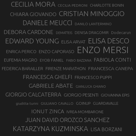
CECILIA MORA
CHARLOTTE BONIN
CECILIA PEDRONI
CRISTIAN MINOGGIO
CHIARA GIOVANDO
DANIELE MEUCCI
DANILO LANTERMINO
DEBORA CARDONE
DENISA DRAGOMIR
Dodecarun
DEMATTEIS
EDWARD YOUNG
ELISA DESCO
ELISA ARVAT
ENZO MERSI
ENZO CAPORASO
ENRICA PERICO
FABIOLA CONTI
EUFEMIA MAGRO
EYOB FANIEL
FABIO BAZZANA
FRANCESCA CANEPA
FEDERICA BARAILLER
FIRENZE MARATHON
FRANCESCA GHELFI
FRANCESCO PUPPI
GABRIELE ABATE
GIANLUCA GHIANO
GIORGIO CALCATERRA
GIORGIO PESENTI
GIOVANNA EPIS
GOINUP
GUARDAVALLE
GIULIANO CAVALLO
giuditta turini
IONUT ZINCA
IVREA-MOMBARONE
JUAN DAVID OROZCO SANCHEZ
KATARZYNA KUZMINSKA
LISA BORZANI