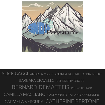
ALICE GAGGI
ANDREA ROSTAN
ANDREA MAYR
ANNA INCERTI
BARBARA CRAVELLO
BENEDETTA BROGGI
BERNARD DEMATTEIS
BRUNO BRUNOD
CAMILLA MAGLIANO
CAMPIONATO ITALIANO SKYRUNNING
CATHERINE BERTONE
CARMELA VERGURA