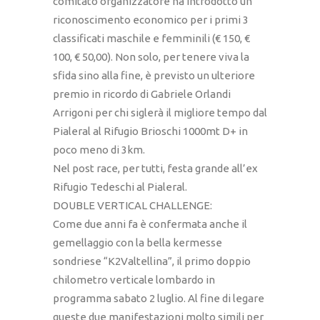
comitato organizzatore ha introdotto un
riconoscimento economico per i primi 3
classificati maschile e femminili (€ 150, €
100, € 50,00). Non solo, per tenere viva la
sfida sino alla fine, è previsto un ulteriore
premio in ricordo di Gabriele Orlandi
Arrigoni per chi siglerà il migliore tempo dal
Pialeral al Rifugio Brioschi 1000mt D+ in
poco meno di 3km.
Nel post race, per tutti, festa grande all’ex
Rifugio Tedeschi al Pialeral.
DOUBLE VERTICAL CHALLENGE:
Come due anni fa è confermata anche il
gemellaggio con la bella kermesse
sondriese “K2Valtellina”, il primo doppio
chilometro verticale lombardo in
programma sabato 2 luglio. Al fine di legare
queste due manifestazioni molto simili per