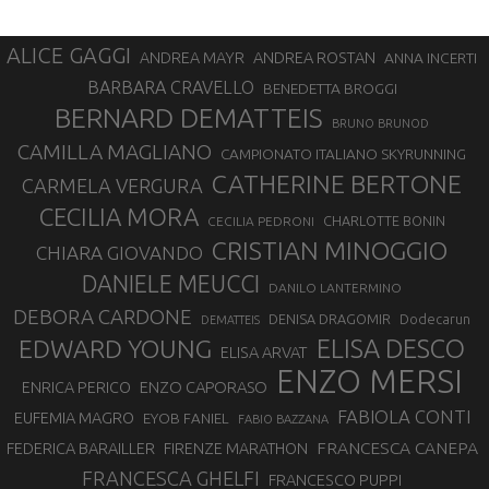
ALICE GAGGI
ANDREA ROSTAN
ANDREA MAYR
ANNA INCERTI
BARBARA CRAVELLO
BENEDETTA BROGGI
BERNARD DEMATTEIS
BRUNO BRUNOD
CAMILLA MAGLIANO
CAMPIONATO ITALIANO SKYRUNNING
CATHERINE BERTONE
CARMELA VERGURA
CECILIA MORA
CHARLOTTE BONIN
CECILIA PEDRONI
CRISTIAN MINOGGIO
CHIARA GIOVANDO
DANIELE MEUCCI
DANILO LANTERMINO
DEBORA CARDONE
DENISA DRAGOMIR
Dodecarun
DEMATTEIS
EDWARD YOUNG
ELISA DESCO
ELISA ARVAT
ENZO MERSI
ENZO CAPORASO
ENRICA PERICO
FABIOLA CONTI
EUFEMIA MAGRO
EYOB FANIEL
FABIO BAZZANA
FRANCESCA CANEPA
FEDERICA BARAILLER
FIRENZE MARATHON
FRANCESCA GHELFI
FRANCESCO PUPPI