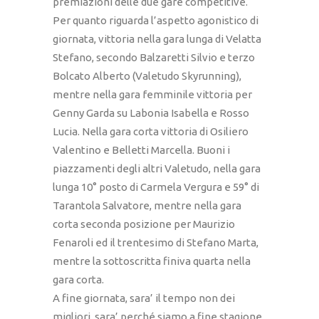
premiazioni delle due gare competitive.
Per quanto riguarda l’aspetto agonistico di
giornata, vittoria nella gara lunga di Velatta
Stefano, secondo Balzaretti Silvio e terzo
Bolcato Alberto (Valetudo Skyrunning),
mentre nella gara femminile vittoria per
Genny Garda su Labonia Isabella e Rosso
Lucia. Nella gara corta vittoria di Osiliero
Valentino e Belletti Marcella. Buoni i
piazzamenti degli altri Valetudo, nella gara
lunga 10° posto di Carmela Vergura e 59° di
Tarantola Salvatore, mentre nella gara
corta seconda posizione per Maurizio
Fenaroli ed il trentesimo di Stefano Marta,
mentre la sottoscritta finiva quarta nella
gara corta.
A fine giornata, sara’ il tempo non dei
migliori, sara’ perché siamo a fine stagione