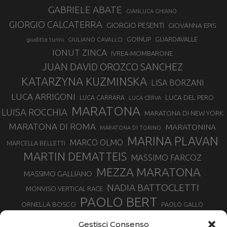
GABRIELE ABATE
GIANLUCA GHIANO
GIORGIO CALCATERRA
GIORGIO PESENTI
GIOVANNA EPIS
GOINUP
GUARDAVALLE
GIULIANO CAVALLO
giuditta turini
IONUT ZINCA
IVREA-MOMBARONE
JUAN DAVID OROZCO SANCHEZ
KATARZYNA KUZMINSKA
LISA BORZANI
LUCA ARRIGONI
LUCA DEL PERO
LUCA CARRARA
LUCA CERVA
MARATONA
LUISA ROCCHIA
MARATONA DI NEW YORK
MARATONA DI ROMA
MARATONINA
MARATONA DI TORINO
MARINA PLAVAN
MARCO OLMO
MARCELLA BELLETTI
MARTIN DEMATTEIS
MASSIMO FARCOZ
MEZZA MARATONA
MASSIMO GALLIANO
NADIA BATTOCLETTI
MONVISO VERTICAL RACE
PAOLO BERT
ORNELLA BOSCO
PAOLO GALLO
ROLANDO PIANA
PIETRO RIVA
PODISMO VENETO
Gestisci Consenso