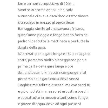
km e un non competitivo di 10 km.
Mentre lo scorso anno un bel sole
autunnale ci aveva riscaldato e fatto vivere
il tracciato in mezzo al parco della
Barraggia, simile ad una savana africana,
quest’anno pioggia e fango hanno fatto da
padroni per tutta la mattinata e per tutta la
durata della gara.
87 arrivati per la gara lunga e 152 per la gara
corta, percorso molto pianeggiante per la
prima parte della gara lunga e poi
dall’undicesimo km ecco ricongiungersi al
percorso della gara corta, dove senza
lunghissime salite o discese, ma con tanti su
e giù ondulati, in mezzo ad arbusti, a boschi
e soprattutto in mezzo a tantissimo fango
e pozze di acqua, dove ad ogni passo si