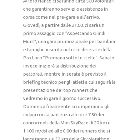
Al loro fianco ci saranno circa 500 volontari
che garantiranno servizi e assistenza in
corsa come nel pre-gara e all’arrivo.
Giovedì, a partire dalle 21.00, ci sarà un
primo assaggio con “Aspettando Giir di
Mont”, una gara promozionale per bambini
e famiglie inserita nel ciclo di serate della
Pro Loco “Premana sotto le stelle”. Sabato
invece inizierà la distribuzione dei
pettorali, mentre in serata è previsto il
briefing tecnico per gli atleti a cui seguirà la
presentazione dei top runners che
vedremo in gara il giorno successivo.
Domenica finalmente si romperanno gli
indugi con la partenza alle ore 7.50 dei
concorrenti della Mini SkyRace di 20 km e
1.100 m/dsl ed alle 8.00 dei runners che si
lanceranno sui 32 km della Sky Marathon.