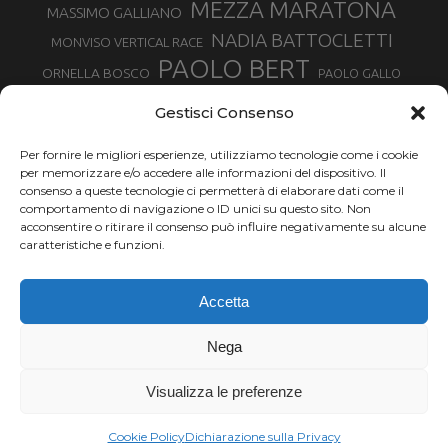
MEZZA MARATONA
MASSIMO GALLIANO
NADIA BATTOCLETTI
MONVISO VERTICAL RACE
PAOLO BERT
ORNELLA BOSCO
PAOLO GALLO
ROLANDO PIANA
PIETRO RIVA
PODISMO VENETO
Gestisci Consenso
RUGGERO PERTILE
SILVIA RAMPAZZO
SERGIO BONALDI
TOR DES GEANTS
Per fornire le migliori esperienze, utilizziamo tecnologie come i cookie
SONIA GLAREY
TAVAGNASCO
SILVIA SERAFINI
per memorizzare e/o accedere alle informazioni del dispositivo. Il
TRAIL MONTE CASTO
TOUR MONVISO TRAIL
TROFEO KIMA
consenso a queste tecnologie ci permetterà di elaborare dati come il
TURIN MARATHON
comportamento di navigazione o ID unici su questo sito. Non
VAL DI FASSA RUNNING
URBAN ZEMMER
acconsentire o ritirare il consenso può influire negativamente su alcune
VALENTINA BELOTTI
caratteristiche e funzioni.
VALERIA ROFFINO
VALERIA STRANEO
VALETUDO
Accetta
VENICE MARATHON
VALTELLINA WINE TRAIL
VENICEMARATHON
XAVIER CHEVRIER
WILLIAM BOFFELLI
Nega
YEMAN CRIPPA
Visualizza le preferenze
Chi siamo |
Termini d'uso |
Privacy |
Cookie
Copyright ©2024 Outdoor Passion di Costa Giancarlo, P.I. 11214180017 C.F.
Cookie Policy
Dichiarazione sulla Privacy