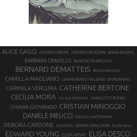
ALICE GAGGI
ANDREA ROSTAN
ANDREA MAYR
ANNA INCERTI
BARBARA CRAVELLO
BENEDETTA BROGGI
BERNARD DEMATTEIS
BRUNO BRUNOD
CAMILLA MAGLIANO
CAMPIONATO ITALIANO SKYRUNNING
CATHERINE BERTONE
CARMELA VERGURA
CECILIA MORA
CHARLOTTE BONIN
CECILIA PEDRONI
CRISTIAN MINOGGIO
CHIARA GIOVANDO
DANIELE MEUCCI
DANILO LANTERMINO
DEBORA CARDONE
DENISA DRAGOMIR
Dodecarun
DEMATTEIS
EDWARD YOUNG
ELISA DESCO
ELISA ARVAT