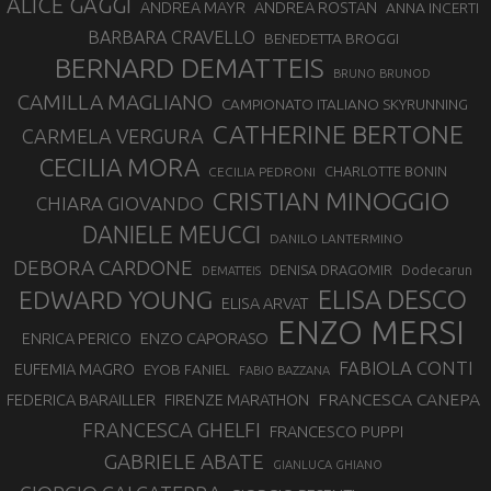
ALICE GAGGI
ANDREA ROSTAN
ANDREA MAYR
ANNA INCERTI
BARBARA CRAVELLO
BENEDETTA BROGGI
BERNARD DEMATTEIS
BRUNO BRUNOD
CAMILLA MAGLIANO
CAMPIONATO ITALIANO SKYRUNNING
CATHERINE BERTONE
CARMELA VERGURA
CECILIA MORA
CHARLOTTE BONIN
CECILIA PEDRONI
CRISTIAN MINOGGIO
CHIARA GIOVANDO
DANIELE MEUCCI
DANILO LANTERMINO
DEBORA CARDONE
DENISA DRAGOMIR
Dodecarun
DEMATTEIS
EDWARD YOUNG
ELISA DESCO
ELISA ARVAT
ENZO MERSI
ENZO CAPORASO
ENRICA PERICO
FABIOLA CONTI
EUFEMIA MAGRO
EYOB FANIEL
FABIO BAZZANA
FRANCESCA CANEPA
FEDERICA BARAILLER
FIRENZE MARATHON
FRANCESCA GHELFI
FRANCESCO PUPPI
GABRIELE ABATE
GIANLUCA GHIANO