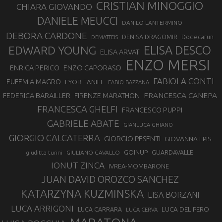
CRISTIAN MINOGGIO
CHIARA GIOVANDO
DANIELE MEUCCI
DANILO LANTERMINO
DEBORA CARDONE
DENISA DRAGOMIR
Dodecarun
DEMATTEIS
EDWARD YOUNG
ELISA DESCO
ELISA ARVAT
ENZO MERSI
ENZO CAPORASO
ENRICA PERICO
FABIOLA CONTI
EUFEMIA MAGRO
EYOB FANIEL
FABIO BAZZANA
FRANCESCA CANEPA
FEDERICA BARAILLER
FIRENZE MARATHON
FRANCESCA GHELFI
FRANCESCO PUPPI
GABRIELE ABATE
GIANLUCA GHIANO
GIORGIO CALCATERRA
GIORGIO PESENTI
GIOVANNA EPIS
GOINUP
GUARDAVALLE
GIULIANO CAVALLO
giuditta turini
IONUT ZINCA
IVREA-MOMBARONE
JUAN DAVID OROZCO SANCHEZ
KATARZYNA KUZMINSKA
LISA BORZANI
LUCA ARRIGONI
LUCA DEL PERO
LUCA CARRARA
LUCA CERVA