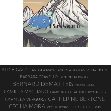
ALICE GAGGI
ANDREA ROSTAN
ANDREA MAYR
ANNA INCERTI
BARBARA CRAVELLO
BENEDETTA BROGGI
BERNARD DEMATTEIS
BRUNO BRUNOD
CAMILLA MAGLIANO
CAMPIONATO ITALIANO SKYRUNNING
CATHERINE BERTONE
CARMELA VERGURA
CECILIA MORA
CHARLOTTE BONIN
CECILIA PEDRONI