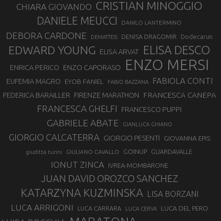
CRISTIAN MINOGGIO
CHIARA GIOVANDO
DANIELE MEUCCI
DANILO LANTERMINO
DEBORA CARDONE
DENISA DRAGOMIR
Dodecarun
DEMATTEIS
EDWARD YOUNG
ELISA DESCO
ELISA ARVAT
ENZO MERSI
ENZO CAPORASO
ENRICA PERICO
FABIOLA CONTI
EUFEMIA MAGRO
EYOB FANIEL
FABIO BAZZANA
FRANCESCA CANEPA
FEDERICA BARAILLER
FIRENZE MARATHON
FRANCESCA GHELFI
FRANCESCO PUPPI
GABRIELE ABATE
GIANLUCA GHIANO
GIORGIO CALCATERRA
GIORGIO PESENTI
GIOVANNA EPIS
GOINUP
GUARDAVALLE
GIULIANO CAVALLO
giuditta turini
IONUT ZINCA
IVREA-MOMBARONE
JUAN DAVID OROZCO SANCHEZ
KATARZYNA KUZMINSKA
LISA BORZANI
LUCA ARRIGONI
LUCA DEL PERO
LUCA CARRARA
LUCA CERVA