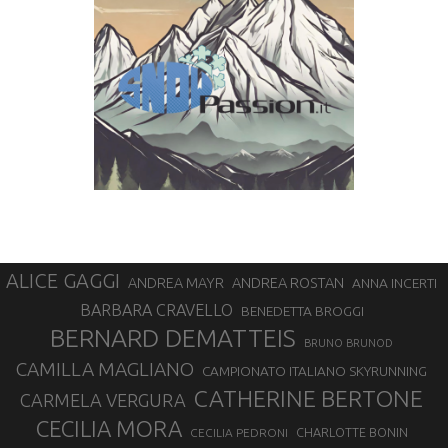
ALICE GAGGI
ANDREA ROSTAN
ANDREA MAYR
ANNA INCERTI
BARBARA CRAVELLO
BENEDETTA BROGGI
BERNARD DEMATTEIS
BRUNO BRUNOD
CAMILLA MAGLIANO
CAMPIONATO ITALIANO SKYRUNNING
CATHERINE BERTONE
CARMELA VERGURA
CECILIA MORA
CHARLOTTE BONIN
CECILIA PEDRONI