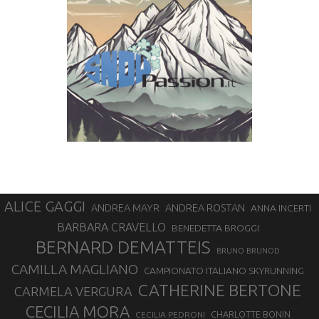
ALICE GAGGI
ANDREA ROSTAN
ANDREA MAYR
ANNA INCERTI
BARBARA CRAVELLO
BENEDETTA BROGGI
BERNARD DEMATTEIS
BRUNO BRUNOD
CAMILLA MAGLIANO
CAMPIONATO ITALIANO SKYRUNNING
CATHERINE BERTONE
CARMELA VERGURA
CECILIA MORA
CHARLOTTE BONIN
CECILIA PEDRONI