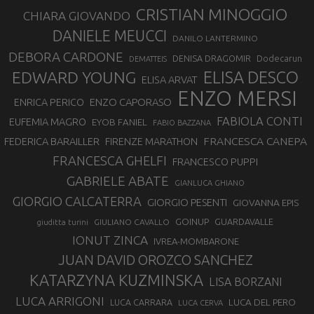
CRISTIAN MINOGGIO
CHIARA GIOVANDO
DANIELE MEUCCI
DANILO LANTERMINO
DEBORA CARDONE
DENISA DRAGOMIR
Dodecarun
DEMATTEIS
EDWARD YOUNG
ELISA DESCO
ELISA ARVAT
ENZO MERSI
ENZO CAPORASO
ENRICA PERICO
FABIOLA CONTI
EUFEMIA MAGRO
EYOB FANIEL
FABIO BAZZANA
FRANCESCA CANEPA
FEDERICA BARAILLER
FIRENZE MARATHON
FRANCESCA GHELFI
FRANCESCO PUPPI
GABRIELE ABATE
GIANLUCA GHIANO
GIORGIO CALCATERRA
GIORGIO PESENTI
GIOVANNA EPIS
GOINUP
GUARDAVALLE
GIULIANO CAVALLO
giuditta turini
IONUT ZINCA
IVREA-MOMBARONE
JUAN DAVID OROZCO SANCHEZ
KATARZYNA KUZMINSKA
LISA BORZANI
LUCA ARRIGONI
LUCA DEL PERO
LUCA CARRARA
LUCA CERVA