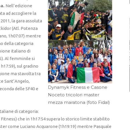
na.
Nell’edizione
ta ad accogliere la
2011, la gara assoluta
Ekidor (Atl. Potenza
ano, 1h07:07) mentre
 della categoria
ione italiano di
). Al femminile si
h17:59), sul gradino
gione ma stavolta tra
nte Sant’Angelo,
Dynamyk Fitness e Casone
 seconda delle SF40 e
Noceto tricolori master
mezza maratona (foto Fidal)
aliane di categoria:
Fitness) che in 1h17:54 supera lo storico limite stabilito
ster come Luciano Acquarone (1h19:19) mentre Pasquale