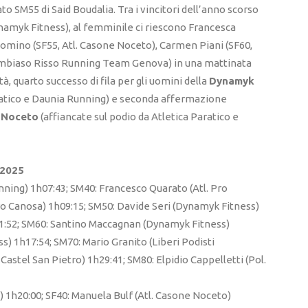
to SM55 di Said Boudalia. Tra i vincitori dell’anno scorso
namyk Fitness), al femminile ci riescono Francesca
somino (SF55, Atl. Casone Noceto), Carmen Piani (SF60,
Cambiaso Risso Running Team Genova) in una mattinata
tà, quarto successo di fila per gli uomini della
Dynamyk
ratico e Daunia Running) e seconda affermazione
 Noceto
(affiancate sul podio da Atletica Paratico e
 2025
ng) 1h07:43; SM40: Francesco Quarato (Atl. Pro
Pro Canosa) 1h09:15; SM50: Davide Seri (Dynamyk Fitness)
11:52; SM60: Santino Maccagnan (Dynamyk Fitness)
) 1h17:54; SM70: Mario Granito (Liberi Podisti
 Castel San Pietro) 1h29:41; SM80: Elpidio Cappelletti (Pol.
) 1h20:00; SF40: Manuela Bulf (Atl. Casone Noceto)