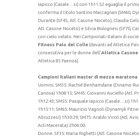
Iapicco (Casale…si) con 1h11:52 eguaglia il prima
conferma il titolo Santino Maccagnan (SM60, Dy
Durante (SF45, Atl. Casone Noceto), Claudia Gel
Atl. Casone Noceto) e Silvia Bolognesi (SF70, 
con cielo velato. Nei Campionati italiani di socie
Fitness Palo del Colle
(davanti ad Atletica Pa
consecutiva per le donne dell’
Atletica Casone
Atletica 85 Faenza).
Campioni italiani master di mezza maratona
Uomini. SM35: Rachid Benhamdane (Dinamo Runni
Canosa) 1h08:15; SM45: Giovanni Auciello (Atl. 
1h12:43; SM55: Pasquale Iapicco (Casale…si) 1h
1h15:11; SM65: Maurizio Vagnoli (Dynamyk Fitness
Abruzzesi) 1h30:29; SM75: Araldo Viroli (Atl. Avis
Acli Macerata) 2h06:00.
Donne. SF35: Maria Righetti (Atl. Casone Noceto