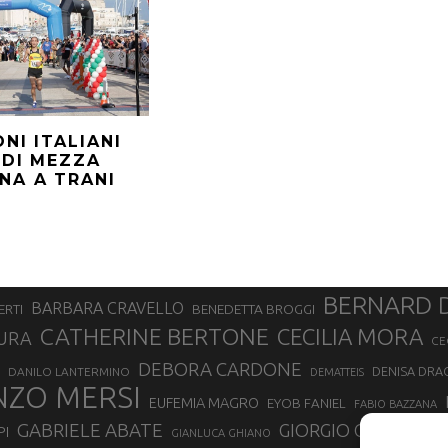
ONI ITALIANI
 DI MEZZA
NA A TRANI
BERNARD 
BARBARA CRAVELLO
ERTI
BENEDETTA BROGGI
CATHERINE BERTONE
CECILIA MORA
URA
CE
DEBORA CARDONE
DENISA DRA
DANILO LANTERMINO
DEMATTEIS
NZO MERSI
EUFEMIA MAGRO
EYOB FANIEL
FABIO BAZZANA
GABRIELE ABATE
GIORGIO CALCATER
PI
GIANLUCA GHIANO