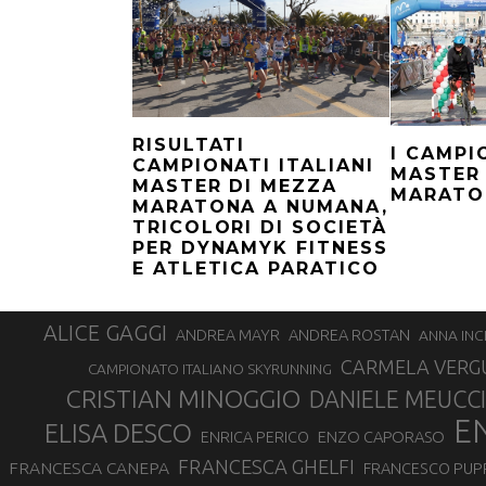
RISULTATI
I CAMPI
CAMPIONATI ITALIANI
MASTER
MASTER DI MEZZA
MARATO
MARATONA A NUMANA,
TRICOLORI DI SOCIETÀ
PER DYNAMYK FITNESS
E ATLETICA PARATICO
ALICE GAGGI
ANDREA ROSTAN
ANDREA MAYR
ANNA INC
CARMELA VERG
CAMPIONATO ITALIANO SKYRUNNING
CRISTIAN MINOGGIO
DANIELE MEUCCI
E
ELISA DESCO
ENZO CAPORASO
ENRICA PERICO
FRANCESCA GHELFI
FRANCESCA CANEPA
FRANCESCO PUP