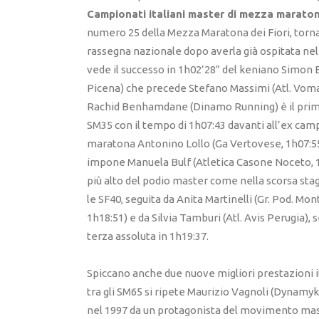
Campionati italiani master di mezza marato
numero 25 della Mezza Maratona dei Fiori, torna
rassegna nazionale dopo averla già ospitata nel 
vede il successo in 1h02’28” del keniano Simon 
Picena) che precede Stefano Massimi (Atl. Vom
Rachid Benhamdane (Dinamo Running) è il primo
SM35 con il tempo di 1h07:43 davanti all’ex camp
maratona Antonino Lollo (Ga Vertovese, 1h07:55
impone Manuela Bulf (Atletica Casone Noceto, 1
più alto del podio master come nella scorsa sta
le SF40, seguita da Anita Martinelli (Gr. Pod. Mo
1h18:51) e da Silvia Tamburi (Atl. Avis Perugia),
terza assoluta in 1h19:37.
Spiccano anche due nuove migliori prestazioni it
tra gli SM65 si ripete Maurizio Vagnoli (Dynamyk 
nel 1997 da un protagonista del movimento ma