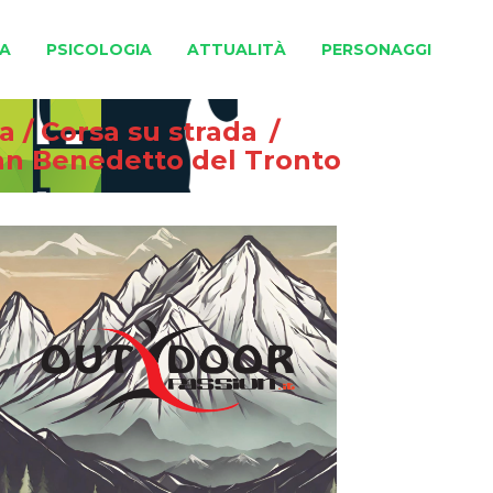
A
PSICOLOGIA
ATTUALITÀ
PERSONAGGI
na
/
Corsa su strada
/
San Benedetto del Tronto