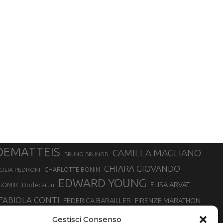
DEMATTEIS
CAMILLA MAGLIANO
BRUNO BRUNOD
CHIARA GIOVANDO
CHARLOTTE BONIN
CILIA PEDRONI
EDWARD YOUNG
ELISA ARVAT
GOMIR
Dodecarun
FABIOLA CONTI
FEDERICA BARAILLER
FIRENZE MARATHON
RA
GIORGIO PESENTI
GIOVANNA EPIS
GIULIANO CAVALLO
giuditta turini
Gestisci Consenso