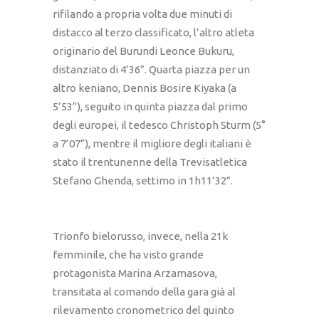
rifilando a propria volta due minuti di
distacco al terzo classificato, l’altro atleta
originario del Burundi Leonce Bukuru,
distanziato di 4’36”. Quarta piazza per un
altro keniano, Dennis Bosire Kiyaka (a
5’53”), seguito in quinta piazza dal primo
degli europei, il tedesco Christoph Sturm (5°
a 7’07”), mentre il migliore degli italiani è
stato il trentunenne della Trevisatletica
Stefano Ghenda, settimo in 1h11’32”.
Trionfo bielorusso, invece, nella 21k
femminile, che ha visto grande
protagonista Marina Arzamasova,
transitata al comando della gara già al
rilevamento cronometrico del quinto