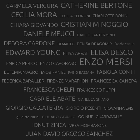
CATHERINE BERTONE
CARMELA VERGURA
CECILIA MORA
CHARLOTTE BONIN
CECILIA PEDRONI
CRISTIAN MINOGGIO
CHIARA GIOVANDO
DANIELE MEUCCI
DANILO LANTERMINO
DEBORA CARDONE
DENISA DRAGOMIR
Dodecarun
DEMATTEIS
EDWARD YOUNG
ELISA DESCO
ELISA ARVAT
ENZO MERSI
ENZO CAPORASO
ENRICA PERICO
FABIOLA CONTI
EUFEMIA MAGRO
EYOB FANIEL
FABIO BAZZANA
FRANCESCA CANEPA
FEDERICA BARAILLER
FIRENZE MARATHON
FRANCESCA GHELFI
FRANCESCO PUPPI
GABRIELE ABATE
GIANLUCA GHIANO
GIORGIO CALCATERRA
GIORGIO PESENTI
GIOVANNA EPIS
GOINUP
GUARDAVALLE
GIULIANO CAVALLO
giuditta turini
IONUT ZINCA
IVREA-MOMBARONE
JUAN DAVID OROZCO SANCHEZ