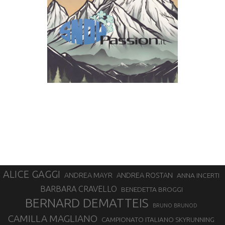
ALICE GAGGI
ANDREA ROSTAN
ANDREA MAYR
ANNA INCERTI
BARBARA CRAVELLO
BENEDETTA BROGGI
BERNARD DEMATTEIS
BRUNO BRUNOD
CAMILLA MAGLIANO
CAMPIONATO ITALIANO SKYRUNNING