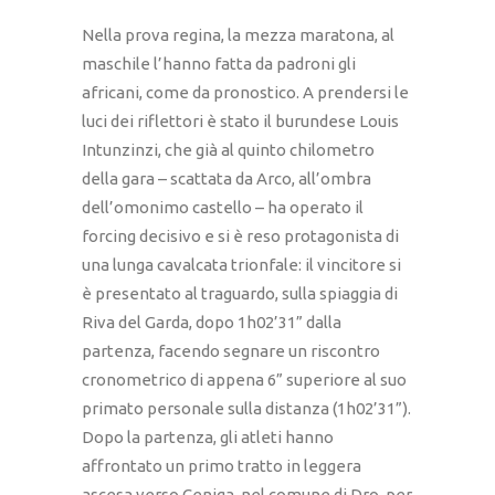
Nella prova regina, la mezza maratona, al
maschile l’hanno fatta da padroni gli
africani, come da pronostico. A prendersi le
luci dei riflettori è stato il burundese Louis
Intunzinzi, che già al quinto chilometro
della gara – scattata da Arco, all’ombra
dell’omonimo castello – ha operato il
forcing decisivo e si è reso protagonista di
una lunga cavalcata trionfale: il vincitore si
è presentato al traguardo, sulla spiaggia di
Riva del Garda, dopo 1h02’31” dalla
partenza, facendo segnare un riscontro
cronometrico di appena 6” superiore al suo
primato personale sulla distanza (1h02’31”).
Dopo la partenza, gli atleti hanno
affrontato un primo tratto in leggera
ascesa verso Ceniga, nel comune di Dro, per