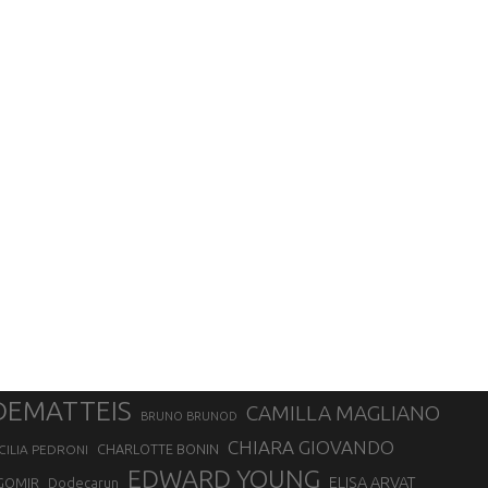
DEMATTEIS
CAMILLA MAGLIANO
BRUNO BRUNOD
CHIARA GIOVANDO
CHARLOTTE BONIN
CILIA PEDRONI
EDWARD YOUNG
ELISA ARVAT
GOMIR
Dodecarun