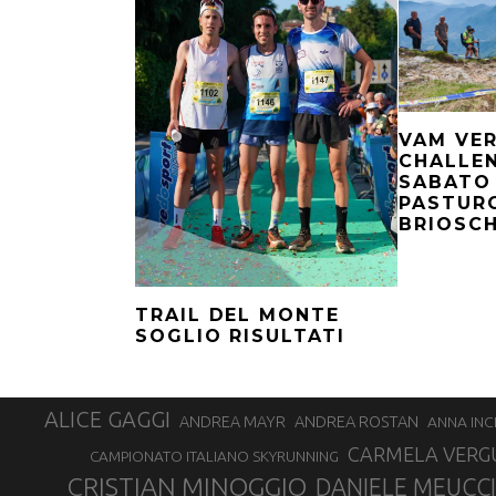
VAM VER
CHALLE
SABATO
PASTURO
BRIOSCH
TRAIL DEL MONTE
SOGLIO RISULTATI
ALICE GAGGI
ANDREA ROSTAN
ANDREA MAYR
ANNA INC
CARMELA VERG
CAMPIONATO ITALIANO SKYRUNNING
CRISTIAN MINOGGIO
DANIELE MEUCCI