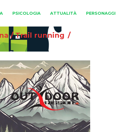
A
PSICOLOGIA
ATTUALITÀ
PERSONAGGI
gna
/
Trail running
/