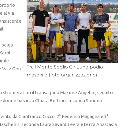
 proprio
e al via
consistente
il.
l belga
Karol
inile
Trail Monte Soglio Gir Lung podio
e Valz Gen
maschile (foto organizzazione)
ia straniera con il transalpino Maxime Angelini, seguito
 le donne ha vinto Chiara Bertino, seconda Simona
to vinto da Gianfranco Cucco, 2° Federico Magagna e 3°
 Baschenis, seconda Laura Savant Levra e terza Anastasia