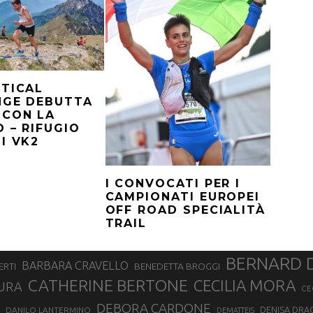
TICAL
NGE DEBUTTA
 CON LA
 – RIFUGIO
I VK2
I CONVOCATI PER I
CAMPIONATI EUROPEI
OFF ROAD SPECIALITÀ
TRAIL
BERNARD 
BARBARA CRAVELLO
ERTI
BENEDETTA BROGGI
CATHERINE BERTONE
CECILIA MORA
URA
CE
DEBORA CARDONE
DENISA DRA
DANILO LANTERMINO
DEMATTEIS