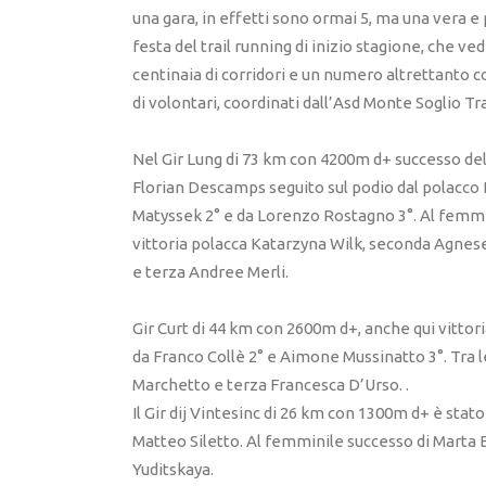
una gara, in effetti sono ormai 5, ma una vera e
festa del trail running di inizio stagione, che ved
centinaia di corridori e un numero altrettanto 
di volontari, coordinati dall’Asd Monte Soglio Tra
Nel Gir Lung di 73 km con 4200m d+ successo de
Florian Descamps seguito sul podio dal polacco 
Matyssek 2° e da Lorenzo Rostagno 3°. Al femm
vittoria polacca Katarzyna Wilk, seconda Agnes
e terza Andree Merli.
Gir Curt di 44 km con 2600m d+, anche qui vittor
da Franco Collè 2° e Aimone Mussinatto 3°. Tra
Marchetto e terza Francesca D’Urso. .
Il Gir dij Vintesinc di 26 km con 1300m d+ è sta
Matteo Siletto. Al femminile successo di Marta
Yuditskaya.