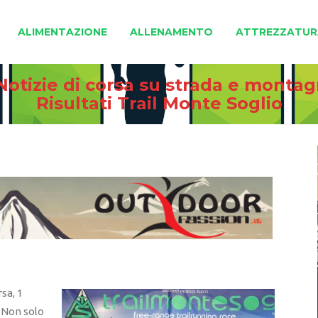
ALIMENTAZIONE
ALLENAMENTO
ATTREZZATUR
Notizie di corsa su strada e monta
Risultati Trail Monte Soglio
sa, 1
. Non solo