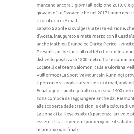
mancano ancora 3 giorni all’edizione 2019. C’è 
giovanile ‘Le Dzoveo’ che nel 2017 hanno deciso
il territorio di Arnad.
Sabato 6 aprile si svolgerà la terza edizione, ch
d’Aosta, inaugurato a metà marzo con il Castle’s T
anche Mathieu Brunod ed Enrica Perico, i vincito
Presenti anche tanti altri atleti che renderanno i
dislivello positivo di 1800 metri. Tra le donne 
Locatelli del team Salomon Italia e Gloriana Pell
Vuillermoz (La Sportiva Mountain Running) prove
Il percorso si snoda sui sentieri di Arnad, andando
Echallogne – punto più alto con i suoi 1400 metr
zona comoda da raggiungere anche dal Piemonte.
alla scoperta delle tradizioni e della cultura di
La zona di La Keya ospiterà partenza, arrivo e più
essere ritirati il venerdì pomeriggio e il sabato 
le premiazioni finali.