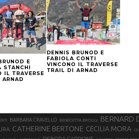
DENNIS BRUNOD E
FABIOLA CONTI
BRUNOD E
VINCONO IL TRAVERSE
 STANCHI
TRAIL DI ARNAD
 IL TRAVERSE
I ARNAD
BERNARD 
BARBARA CRAVELLO
ERTI
BENEDETTA BROGGI
CATHERINE BERTONE
CECILIA MORA
URA
CE
DEBORA CARDONE