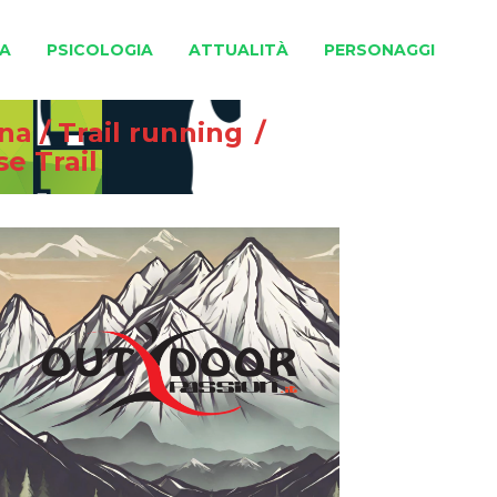
A
PSICOLOGIA
ATTUALITÀ
PERSONAGGI
gna
/
Trail running
/
se Trail