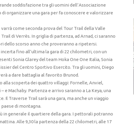
grande soddisfazione tra gli uomini dell’Associazione
 di organizzare una gara per fa conoscere e valorizzare
e varrà come seconda prova del Tour Trail della Valle
rail di Verrès. In griglia di partenza, ad Arnad, ci saranno
ri dello scorso anno che proveranno a ripetersi.
ncerta fino all’ultima la gara di 22 chilometri, con un
presenti Sonia Glarey del team Hoka One One Italia, Sonia
issier del Centro Sportivo Esercito. Tra gli uomini, Diego
rà a dare battaglia al favorito Brunod.
 alla scoperta dei quattro villaggi: Fornelle, Anviel,
i – e Machaby. Partenza e arrivo saranno a La Keya, una
 Il Traverse Trail sarà una gara, ma anche un viaggio
 un paese di montagna.
 in generale il quartiere della gara. I pettorali potranno
mattina. Alle 9,30 la partenza della 22 chilometri, alle 17