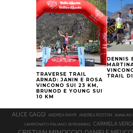
DENNIS 
MARTINA
VINCONO
TRAVERSE TRAIL
TRAIL D
ARNAD: JANIN E ROSA
VINCONO SUI 23 KM,
BRUNOD E YOUNG SUI
10 KM
ALICE GAGGI
ANDREA ROSTAN
ANDREA MAYR
ANNA INC
CARMELA VERG
CAMPIONATO ITALIANO SKYRUNNING
CRISTIAN MINOGGIO
DANIELE MEUCCI