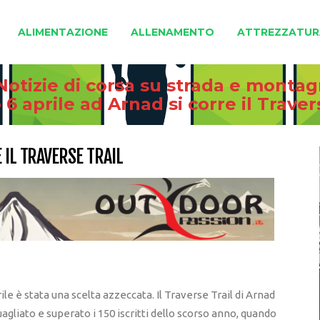
ALIMENTAZIONE
ALLENAMENTO
ATTREZZATUR
Notizie di corsa su strada e monta
6 aprile ad Arnad si corre il Traver
 IL TRAVERSE TRAIL
ile è stata una scelta azzeccata. Il Traverse Trail di Arnad
uagliato e superato i 150 iscritti dello scorso anno, quando