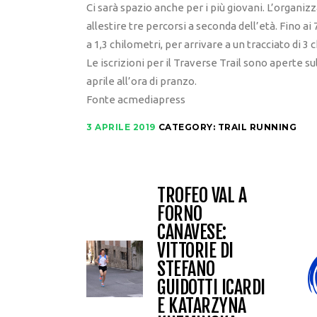
Ci sarà spazio anche per i più giovani. L’organizz
allestire tre percorsi a seconda dell’età. Fino ai 7 
a 1,3 chilometri, per arrivare a un tracciato di 3 
Le iscrizioni per il Traverse Trail sono aperte 
aprile all’ora di pranzo.
Fonte acmediapress
3 APRILE 2019
CATEGORY:
TRAIL RUNNING
TROFEO VAL A
FORNO
CANAVESE:
VITTORIE DI
STEFANO
GUIDOTTI ICARDI
E KATARZYNA