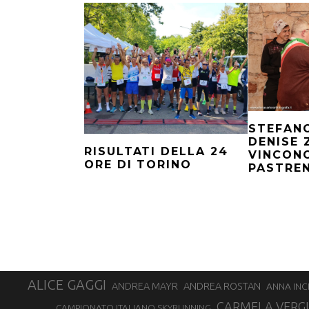
STEFANO
DENISE
RISULTATI DELLA 24
VINCONO
ORE DI TORINO
PASTRE
ALICE GAGGI
ANDREA ROSTAN
ANDREA MAYR
ANNA INC
CARMELA VERG
CAMPIONATO ITALIANO SKYRUNNING