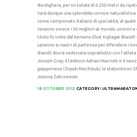
Bordighera, per un totale di 6.250 metri da ripet
Sarà dunque una splendida cornice naturalistica
come campionato italiano di specialità, al qual
Saranno invece i 30 migliori al mondo, uomini e d
titolo fu vinto dal keniano Eliot Kiplagat Biwo
saranno ai nastri di partenza per difendere i loro 
Biwott dovrà vedersela soprattutto con l’atlet
Joseph Gray, il tedesco Adrian Marriott e il neoz
giapponese Chiyuki Mochizuki, le statunitensi Sh
Joanna Zakrzewski.
18 OTTOBRE 2012
CATEGORY:
ULTRAMARATO