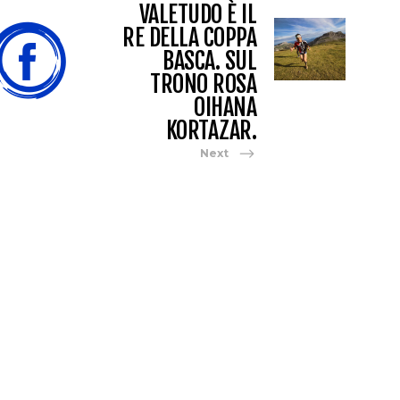
VALETUDO È IL
RE DELLA COPPA
BASCA. SUL
TRONO ROSA
OIHANA
KORTAZAR.
Next