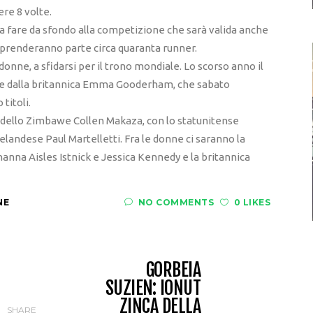
ere 8 volte.
 a fare da sfondo alla competizione che sarà valida anche
e prenderanno parte circa quaranta runner.
onne, a sfidarsi per il trono mondiale. Lo scorso anno il
tt e dalla britannica Emma Gooderham, che sabato
titoli.
a dello Zimbawe Collen Makaza, con lo statunitense
elandese Paul Martelletti. Fra le donne ci saranno la
anna Aisles Istnick e Jessica Kennedy e la britannica
NE
NO COMMENTS
0 LIKES
GORBEIA
SUZIEN: IONUT
ZINCA DELLA
SHARE