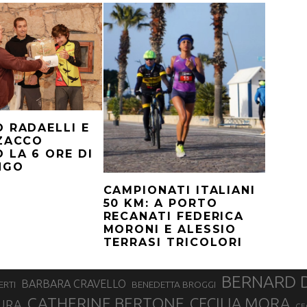
 RADAELLI E
 ZACCO
 LA 6 ORE DI
NGO
CAMPIONATI ITALIANI
50 KM: A PORTO
RECANATI FEDERICA
MORONI E ALESSIO
TERRASI TRICOLORI
BERNARD 
BARBARA CRAVELLO
ERTI
BENEDETTA BROGGI
CATHERINE BERTONE
CECILIA MORA
URA
CE