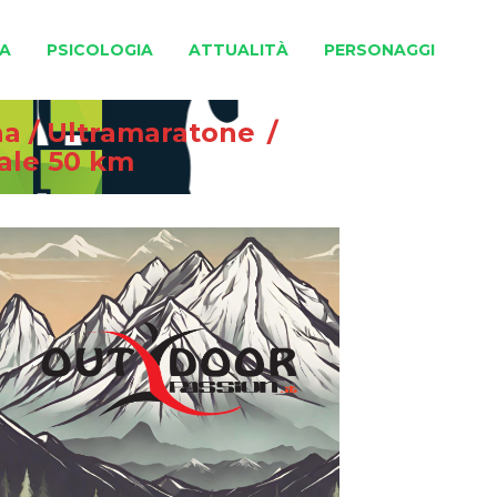
A
PSICOLOGIA
ATTUALITÀ
PERSONAGGI
na
/
Ultramaratone
/
iale 50 km