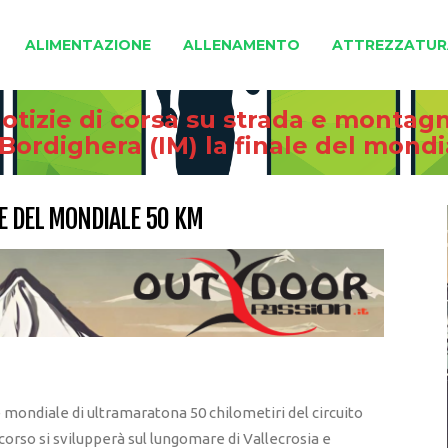
ALIMENTAZIONE
ALLENAMENTO
ATTREZZATUR
otizie di corsa su strada e montag
Bordighera (IM) la finale del mond
LE DEL MONDIALE 50 KM
le mondiale di ultramaratona 50 chilometiri del circuito
corso si svilupperà sul lungomare di Vallecrosia e