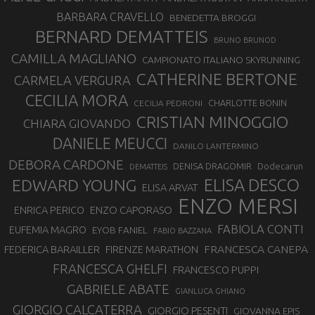
BARBARA CRAVELLO
BENEDETTA BROGGI
BERNARD DEMATTEIS
BRUNO BRUNOD
CAMILLA MAGLIANO
CAMPIONATO ITALIANO SKYRUNNING
CATHERINE BERTONE
CARMELA VERGURA
CECILIA MORA
CHARLOTTE BONIN
CECILIA PEDRONI
CRISTIAN MINOGGIO
CHIARA GIOVANDO
DANIELE MEUCCI
DANILO LANTERMINO
DEBORA CARDONE
DENISA DRAGOMIR
Dodecarun
DEMATTEIS
EDWARD YOUNG
ELISA DESCO
ELISA ARVAT
ENZO MERSI
ENZO CAPORASO
ENRICA PERICO
FABIOLA CONTI
EUFEMIA MAGRO
EYOB FANIEL
FABIO BAZZANA
FRANCESCA CANEPA
FEDERICA BARAILLER
FIRENZE MARATHON
FRANCESCA GHELFI
FRANCESCO PUPPI
GABRIELE ABATE
GIANLUCA GHIANO
GIORGIO CALCATERRA
GIORGIO PESENTI
GIOVANNA EPIS