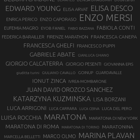
DEMATTEIS
EDWARD YOUNG
ELISA DESCO
ELISA ARVAT
ENZO MERSI
ENZO CAPORASO
ENRICA PERICO
FABIOLA CONTI
EUFEMIA MAGRO
EYOB FANIEL
FABIO BAZZANA
FRANCESCA CANEPA
FEDERICA BARAILLER
FIRENZE MARATHON
FRANCESCA GHELFI
FRANCESCO PUPPI
GABRIELE ABATE
GIANLUCA GHIANO
GIORGIO CALCATERRA
GIORGIO PESENTI
GIOVANNA EPIS
GOINUP
GUARDAVALLE
GIULIANO CAVALLO
giuditta turini
IONUT ZINCA
IVREA-MOMBARONE
JUAN DAVID OROZCO SANCHEZ
KATARZYNA KUZMINSKA
LISA BORZANI
LUCA ARRIGONI
LUCA DEL PERO
LUCA CARRARA
LUCA CERVA
MARATONA
LUISA ROCCHIA
MARATONA DI NEW YORK
MARATONA DI ROMA
MARATONINA
MARATONA DI TORINO
MARINA PLAVAN
MARCO OLMO
MARCELLA BELLETTI