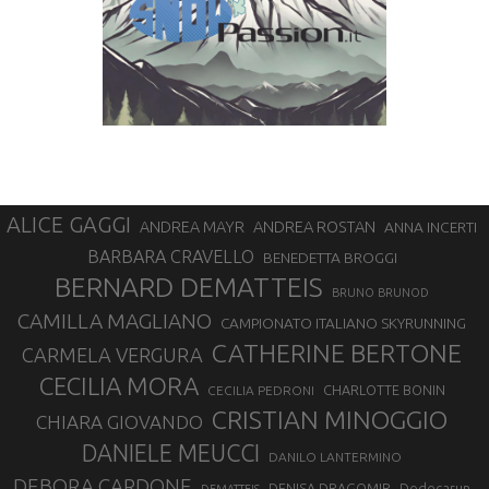
ALICE GAGGI
ANDREA ROSTAN
ANDREA MAYR
ANNA INCERTI
BARBARA CRAVELLO
BENEDETTA BROGGI
BERNARD DEMATTEIS
BRUNO BRUNOD
CAMILLA MAGLIANO
CAMPIONATO ITALIANO SKYRUNNING
CATHERINE BERTONE
CARMELA VERGURA
CECILIA MORA
CHARLOTTE BONIN
CECILIA PEDRONI
CRISTIAN MINOGGIO
CHIARA GIOVANDO
DANIELE MEUCCI
DANILO LANTERMINO
DEBORA CARDONE
DENISA DRAGOMIR
Dodecarun