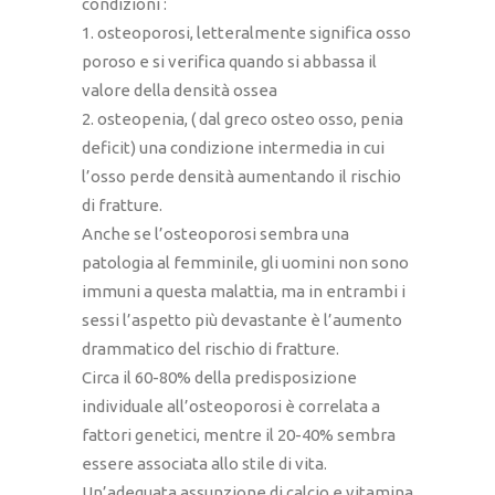
condizioni :
1. osteoporosi, letteralmente significa osso
poroso e si verifica quando si abbassa il
valore della densità ossea
2. osteopenia, ( dal greco osteo osso, penia
deficit) una condizione intermedia in cui
l’osso perde densità aumentando il rischio
di fratture.
Anche se l’osteoporosi sembra una
patologia al femminile, gli uomini non sono
immuni a questa malattia, ma in entrambi i
sessi l’aspetto più devastante è l’aumento
drammatico del rischio di fratture.
Circa il 60-80% della predisposizione
individuale all’osteoporosi è correlata a
fattori genetici, mentre il 20-40% sembra
essere associata allo stile di vita.
Un’adeguata assunzione di calcio e vitamina