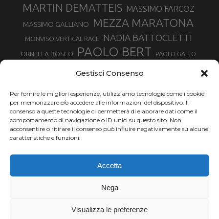
MARTIN DEMATTEIS
MASSIMO FARCOZ
MEZZA MARATONA
MASSIMO GALLIANO
NADIA BATTOCLETTI
MONVISO VERTICAL RACE
PAOLO BERT
ORNELLA BOSCO
PAOLO GALLO
ROLANDO PIANA
PIETRO RIVA
PODISMO VENETO
Gestisci Consenso
RUGGERO PERTILE
SILVIA RAMPAZZO
SERGIO BONALDI
TOR DES GEANTS
Per fornire le migliori esperienze, utilizziamo tecnologie come i cookie
SONIA GLAREY
TAVAGNASCO
SILVIA SERAFINI
per memorizzare e/o accedere alle informazioni del dispositivo. Il
TRAIL MONTE CASTO
TOUR MONVISO TRAIL
TROFEO KIMA
consenso a queste tecnologie ci permetterà di elaborare dati come il
TURIN MARATHON
comportamento di navigazione o ID unici su questo sito. Non
VAL DI FASSA RUNNING
URBAN ZEMMER
acconsentire o ritirare il consenso può influire negativamente su alcune
VALENTINA BELOTTI
caratteristiche e funzioni.
VALERIA ROFFINO
VALERIA STRANEO
VALETUDO
Accetta
VENICE MARATHON
VALTELLINA WINE TRAIL
VENICEMARATHON
XAVIER CHEVRIER
WILLIAM BOFFELLI
Nega
YEMAN CRIPPA
Visualizza le preferenze
Chi siamo |
Termini d'uso |
Privacy |
Cookie