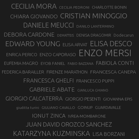
CECILIA MORA
CHARLOTTE BONIN
CECILIA PEDRONI
CRISTIAN MINOGGIO
CHIARA GIOVANDO
DANIELE MEUCCI
DANILO LANTERMINO
DEBORA CARDONE
DENISA DRAGOMIR
Dodecarun
DEMATTEIS
EDWARD YOUNG
ELISA DESCO
ELISA ARVAT
ENZO MERSI
ENZO CAPORASO
ENRICA PERICO
FABIOLA CONTI
EUFEMIA MAGRO
EYOB FANIEL
FABIO BAZZANA
FRANCESCA CANEPA
FEDERICA BARAILLER
FIRENZE MARATHON
FRANCESCA GHELFI
FRANCESCO PUPPI
GABRIELE ABATE
GIANLUCA GHIANO
GIORGIO CALCATERRA
GIORGIO PESENTI
GIOVANNA EPIS
GOINUP
GUARDAVALLE
GIULIANO CAVALLO
giuditta turini
IONUT ZINCA
IVREA-MOMBARONE
JUAN DAVID OROZCO SANCHEZ
KATARZYNA KUZMINSKA
LISA BORZANI