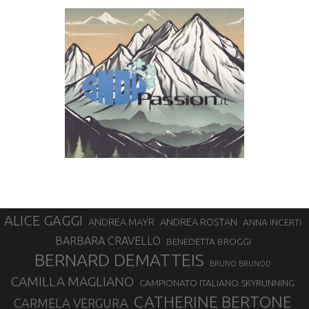
ALICE GAGGI
ANDREA ROSTAN
ANDREA MAYR
ANNA INCERTI
BARBARA CRAVELLO
BENEDETTA BROGGI
BERNARD DEMATTEIS
BRUNO BRUNOD
CAMILLA MAGLIANO
CAMPIONATO ITALIANO SKYRUNNING
CATHERINE BERTONE
CARMELA VERGURA