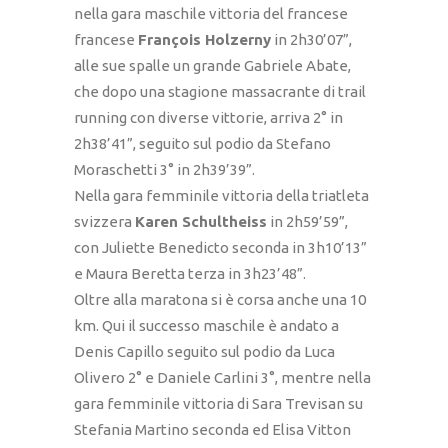
nella gara maschile vittoria del francese
francese
François Holzerny
in 2h30’07”,
alle sue spalle un grande Gabriele Abate,
che dopo una stagione massacrante di trail
running con diverse vittorie, arriva 2° in
2h38’41”, seguito sul podio da Stefano
Moraschetti 3° in 2h39’39”.
Nella gara femminile vittoria della triatleta
svizzera
Karen Schultheiss
in 2h59’59”,
con Juliette Benedicto seconda in 3h10’13”
e Maura Beretta terza in 3h23’48”.
Oltre alla maratona si è corsa anche una 10
km. Qui il successo maschile è andato a
Denis Capillo seguito sul podio da Luca
Olivero 2° e Daniele Carlini 3°, mentre nella
gara femminile vittoria di Sara Trevisan su
Stefania Martino seconda ed Elisa Vitton