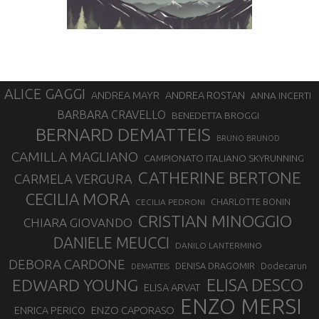
ALICE GAGGI
ANDREA ROSTAN
ANDREA MAYR
ANNA INCERTI
BARBARA CRAVELLO
BENEDETTA BROGGI
BERNARD DEMATTEIS
BRUNO BRUNOD
CAMILLA MAGLIANO
CAMPIONATO ITALIANO SKYRUNNING
CATHERINE BERTONE
CARMELA VERGURA
CECILIA MORA
CHARLOTTE BONIN
CECILIA PEDRONI
CRISTIAN MINOGGIO
CHIARA GIOVANDO
DANIELE MEUCCI
DANILO LANTERMINO
DEBORA CARDONE
DENISA DRAGOMIR
Dodecarun
DEMATTEIS
EDWARD YOUNG
ELISA DESCO
ELISA ARVAT
ENZO MERSI
ENZO CAPORASO
ENRICA PERICO