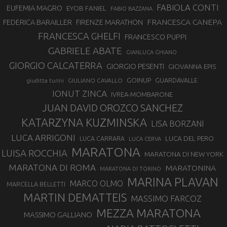
FABIOLA CONTI
EUFEMIA MAGRO
EYOB FANIEL
FABIO BAZZANA
FRANCESCA CANEPA
FEDERICA BARAILLER
FIRENZE MARATHON
FRANCESCA GHELFI
FRANCESCO PUPPI
GABRIELE ABATE
GIANLUCA GHIANO
GIORGIO CALCATERRA
GIORGIO PESENTI
GIOVANNA EPIS
GOINUP
GUARDAVALLE
GIULIANO CAVALLO
giuditta turini
IONUT ZINCA
IVREA-MOMBARONE
JUAN DAVID OROZCO SANCHEZ
KATARZYNA KUZMINSKA
LISA BORZANI
LUCA ARRIGONI
LUCA DEL PERO
LUCA CARRARA
LUCA CERVA
MARATONA
LUISA ROCCHIA
MARATONA DI NEW YORK
MARATONA DI ROMA
MARATONINA
MARATONA DI TORINO
MARINA PLAVAN
MARCO OLMO
MARCELLA BELLETTI
MARTIN DEMATTEIS
MASSIMO FARCOZ
MEZZA MARATONA
MASSIMO GALLIANO