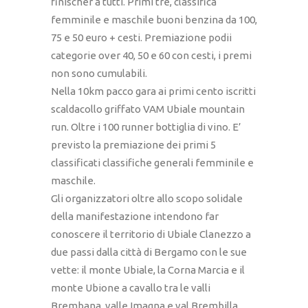
finischer a tutti. Primi tre, classifica
femminile e maschile buoni benzina da 100,
75 e 50 euro + cesti. Premiazione podii
categorie over 40, 50 e 60 con cesti, i premi
non sono cumulabili.
Nella 10km pacco gara ai primi cento iscritti
scaldacollo griffato VAM Ubiale mountain
run. Oltre i 100 runner bottiglia di vino. E’
previsto la premiazione dei primi 5
classificati classifiche generali femminile e
maschile.
Gli organizzatori oltre allo scopo solidale
della manifestazione intendono far
conoscere il territorio di Ubiale Clanezzo a
due passi dalla città di Bergamo con le sue
vette: il monte Ubiale, la Corna Marcia e il
monte Ubione a cavallo tra le valli
Brembana, valle Imagna e val Brembilla.