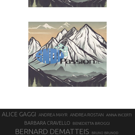
ALICE GAGGI
ANDREA ROSTAN
ANDREA MAYR
ANNA INCERTI
BARBARA CRAVELLO
BENEDETTA BROGGI
BERNARD DEMATTEIS
BRUNO BRUNOD