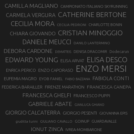
CAMILLA MAGLIANO
CAMPIONATO ITALIANO SKYRUNNING
CATHERINE BERTONE
CARMELA VERGURA
CECILIA MORA
CHARLOTTE BONIN
CECILIA PEDRONI
CRISTIAN MINOGGIO
CHIARA GIOVANDO
DANIELE MEUCCI
DANILO LANTERMINO
DEBORA CARDONE
DENISA DRAGOMIR
Dodecarun
DEMATTEIS
EDWARD YOUNG
ELISA DESCO
ELISA ARVAT
ENZO MERSI
ENZO CAPORASO
ENRICA PERICO
FABIOLA CONTI
EUFEMIA MAGRO
EYOB FANIEL
FABIO BAZZANA
FRANCESCA CANEPA
FEDERICA BARAILLER
FIRENZE MARATHON
FRANCESCA GHELFI
FRANCESCO PUPPI
GABRIELE ABATE
GIANLUCA GHIANO
GIORGIO CALCATERRA
GIORGIO PESENTI
GIOVANNA EPIS
GOINUP
GUARDAVALLE
GIULIANO CAVALLO
giuditta turini
IONUT ZINCA
IVREA-MOMBARONE