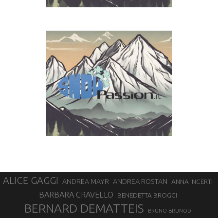
ALICE GAGGI
ANDREA ROSTAN
ANDREA MAYR
ANNA INCERTI
BARBARA CRAVELLO
BENEDETTA BROGGI
BERNARD DEMATTEIS
BRUNO BRUNOD