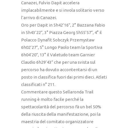
Canazei, Fulvio Dapit accelera
implacabilmente e si invola solitario verso
l’arrivo di Canazei.
Oro per Dapit in 5h42’16”, 2° Bazzana Fabio
in 5h43’22”, 3° Piazza Georg 5h55’57”, 4° il
Polacco Dynafit Sobczyk Przemystaw
6h02’27”, 5° Longo Paolo team la Sportiva
6h04’20”, 13° il Valetudo team Garnier
Claudio 6h29’43” che per una svista sul
percorso ha dovuto accontentarsi di un
posto in classifica fuori dai primi dieci. Atleti
classificati n° 211.
Commentare questo Sellaronda Trail
running è molto facile perché la
spettacolarità del percorso fà un bel 50%
della riuscita della manifestazione, poi la
maestria del comitato organizzatore