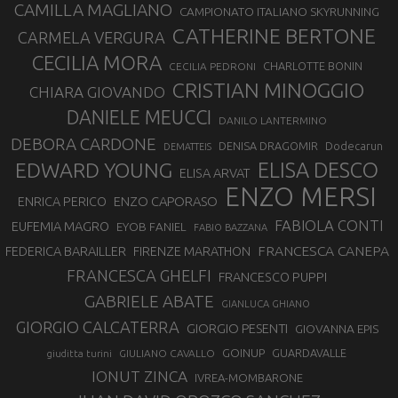
CAMILLA MAGLIANO
CAMPIONATO ITALIANO SKYRUNNING
CATHERINE BERTONE
CARMELA VERGURA
CECILIA MORA
CHARLOTTE BONIN
CECILIA PEDRONI
CRISTIAN MINOGGIO
CHIARA GIOVANDO
DANIELE MEUCCI
DANILO LANTERMINO
DEBORA CARDONE
DENISA DRAGOMIR
Dodecarun
DEMATTEIS
EDWARD YOUNG
ELISA DESCO
ELISA ARVAT
ENZO MERSI
ENZO CAPORASO
ENRICA PERICO
FABIOLA CONTI
EUFEMIA MAGRO
EYOB FANIEL
FABIO BAZZANA
FRANCESCA CANEPA
FEDERICA BARAILLER
FIRENZE MARATHON
FRANCESCA GHELFI
FRANCESCO PUPPI
GABRIELE ABATE
GIANLUCA GHIANO
GIORGIO CALCATERRA
GIORGIO PESENTI
GIOVANNA EPIS
GOINUP
GUARDAVALLE
GIULIANO CAVALLO
giuditta turini
IONUT ZINCA
IVREA-MOMBARONE