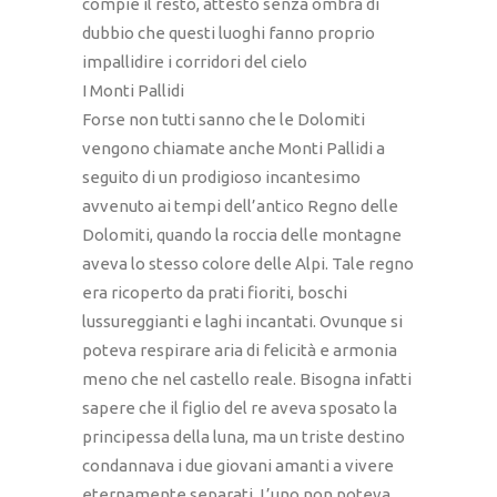
compie il resto, attesto senza ombra di
dubbio che questi luoghi fanno proprio
impallidire i corridori del cielo
I Monti Pallidi
Forse non tutti sanno che le Dolomiti
vengono chiamate anche Monti Pallidi a
seguito di un prodigioso incantesimo
avvenuto ai tempi dell’antico Regno delle
Dolomiti, quando la roccia delle montagne
aveva lo stesso colore delle Alpi. Tale regno
era ricoperto da prati fioriti, boschi
lussureggianti e laghi incantati. Ovunque si
poteva respirare aria di felicità e armonia
meno che nel castello reale. Bisogna infatti
sapere che il figlio del re aveva sposato la
principessa della luna, ma un triste destino
condannava i due giovani amanti a vivere
eternamente separati. L’uno non poteva