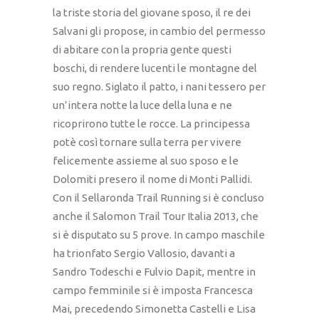
la triste storia del giovane sposo, il re dei
Salvani gli propose, in cambio del permesso
di abitare con la propria gente questi
boschi, di rendere lucenti le montagne del
suo regno. Siglato il patto, i nani tessero per
un’intera notte la luce della luna e ne
ricoprirono tutte le rocce. La principessa
potè così tornare sulla terra per vivere
felicemente assieme al suo sposo e le
Dolomiti presero il nome di Monti Pallidi.
Con il Sellaronda Trail Running si è concluso
anche il Salomon Trail Tour Italia 2013, che
si è disputato su 5 prove. In campo maschile
ha trionfato Sergio Vallosio, davanti a
Sandro Todeschi e Fulvio Dapit, mentre in
campo femminile si è imposta Francesca
Mai, precedendo Simonetta Castelli e Lisa