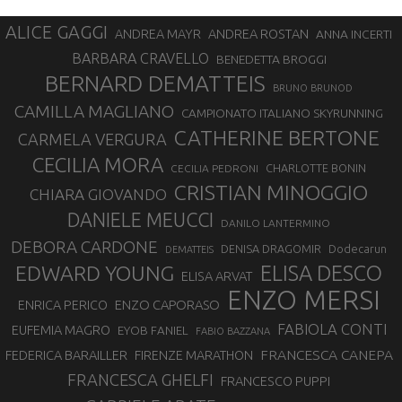
ALICE GAGGI
ANDREA ROSTAN
ANDREA MAYR
ANNA INCERTI
BARBARA CRAVELLO
BENEDETTA BROGGI
BERNARD DEMATTEIS
BRUNO BRUNOD
CAMILLA MAGLIANO
CAMPIONATO ITALIANO SKYRUNNING
CATHERINE BERTONE
CARMELA VERGURA
CECILIA MORA
CHARLOTTE BONIN
CECILIA PEDRONI
CRISTIAN MINOGGIO
CHIARA GIOVANDO
DANIELE MEUCCI
DANILO LANTERMINO
DEBORA CARDONE
DENISA DRAGOMIR
Dodecarun
DEMATTEIS
EDWARD YOUNG
ELISA DESCO
ELISA ARVAT
ENZO MERSI
ENZO CAPORASO
ENRICA PERICO
FABIOLA CONTI
EUFEMIA MAGRO
EYOB FANIEL
FABIO BAZZANA
FRANCESCA CANEPA
FEDERICA BARAILLER
FIRENZE MARATHON
FRANCESCA GHELFI
FRANCESCO PUPPI