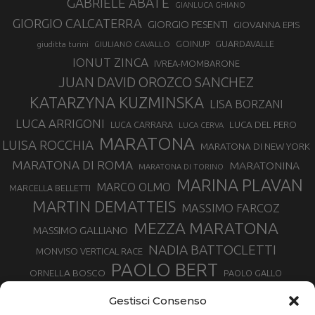
GABRIELE ABATE
GIANLUCA GHIANO
GIORGIO CALCATERRA
GIORGIO PESENTI
GIOVANNA EPIS
GOINUP
GUARDAVALLE
GIULIANO CAVALLO
giuditta turini
IONUT ZINCA
IVREA-MOMBARONE
JUAN DAVID OROZCO SANCHEZ
KATARZYNA KUZMINSKA
LISA BORZANI
LUCA ARRIGONI
LUCA DEL PERO
LUCA CARRARA
LUCA CERVA
MARATONA
LUISA ROCCHIA
MARATONA DI NEW YORK
MARATONA DI ROMA
MARATONINA
MARATONA DI TORINO
MARINA PLAVAN
MARCO OLMO
MARCELLA BELLETTI
MARTIN DEMATTEIS
MASSIMO FARCOZ
MEZZA MARATONA
MASSIMO GALLIANO
NADIA BATTOCLETTI
MONVISO VERTICAL RACE
PAOLO BERT
ORNELLA BOSCO
PAOLO GALLO
ROLANDO PIANA
PIETRO RIVA
PODISMO VENETO
Gestisci Consenso
RUGGERO PERTILE
SILVIA RAMPAZZO
SERGIO BONALDI