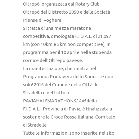
Oltrepò, organizzata dal Rotary Club
Oltrepò del Distretto 2050 e dalla Società
Iriense di Voghera.
Si tratta di una mezza maratona
competitiva, omologata F.I.D.A.L. di 21,097
km (con 10km e 5km non competitive), in
programma per il 10 aprile nella stupenda
cornice dell’Oltrepò pavese.
La manifestazione, che rientra nel
Programma Primavera dello Sport…e non
solo! 2016 del Comune della Città di
Stradella e nel trittico
PAVIAHALFMARATHON
SLAM
della
F.I.D.A.L.- Provincia di Pavia, è finalizzata a
sostenere la Croce Rossa Italiana-Comitato
di Stradella.
Tutte le informazioni sono inserite nel sito