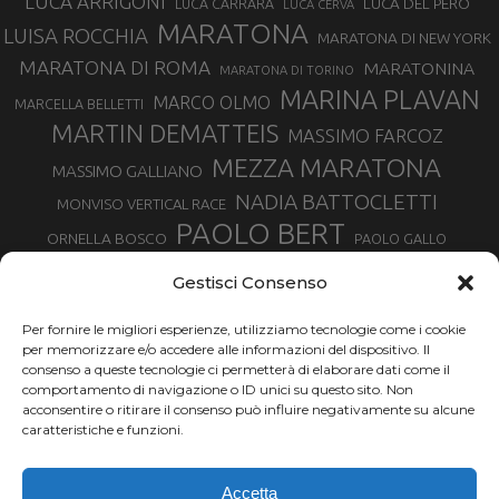
LUCA ARRIGONI
LUCA DEL PERO
LUCA CARRARA
LUCA CERVA
MARATONA
LUISA ROCCHIA
MARATONA DI NEW YORK
MARATONA DI ROMA
MARATONINA
MARATONA DI TORINO
MARINA PLAVAN
MARCO OLMO
MARCELLA BELLETTI
MARTIN DEMATTEIS
MASSIMO FARCOZ
MEZZA MARATONA
MASSIMO GALLIANO
NADIA BATTOCLETTI
MONVISO VERTICAL RACE
PAOLO BERT
ORNELLA BOSCO
PAOLO GALLO
ROLANDO PIANA
PIETRO RIVA
PODISMO VENETO
Gestisci Consenso
RUGGERO PERTILE
SILVIA RAMPAZZO
SERGIO BONALDI
TOR DES GEANTS
Per fornire le migliori esperienze, utilizziamo tecnologie come i cookie
SONIA GLAREY
TAVAGNASCO
SILVIA SERAFINI
per memorizzare e/o accedere alle informazioni del dispositivo. Il
TRAIL MONTE CASTO
TOUR MONVISO TRAIL
TROFEO KIMA
consenso a queste tecnologie ci permetterà di elaborare dati come il
TURIN MARATHON
comportamento di navigazione o ID unici su questo sito. Non
VAL DI FASSA RUNNING
URBAN ZEMMER
acconsentire o ritirare il consenso può influire negativamente su alcune
VALENTINA BELOTTI
caratteristiche e funzioni.
VALERIA ROFFINO
VALERIA STRANEO
VALETUDO
Accetta
VENICE MARATHON
VALTELLINA WINE TRAIL
VENICEMARATHON