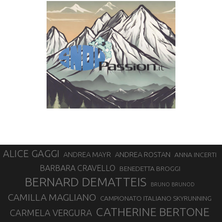
ALICE GAGGI
ANDREA ROSTAN
ANDREA MAYR
ANNA INCERTI
BARBARA CRAVELLO
BENEDETTA BROGGI
BERNARD DEMATTEIS
BRUNO BRUNOD
CAMILLA MAGLIANO
CAMPIONATO ITALIANO SKYRUNNING
CATHERINE BERTONE
CARMELA VERGURA