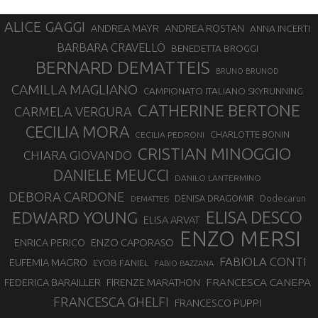
ALICE GAGGI
ANDREA ROSTAN
ANDREA MAYR
ANNA INCERTI
BARBARA CRAVELLO
BENEDETTA BROGGI
BERNARD DEMATTEIS
BRUNO BRUNOD
CAMILLA MAGLIANO
CAMPIONATO ITALIANO SKYRUNNING
CATHERINE BERTONE
CARMELA VERGURA
CECILIA MORA
CHARLOTTE BONIN
CECILIA PEDRONI
CRISTIAN MINOGGIO
CHIARA GIOVANDO
DANIELE MEUCCI
DANILO LANTERMINO
DEBORA CARDONE
DENISA DRAGOMIR
Dodecarun
DEMATTEIS
EDWARD YOUNG
ELISA DESCO
ELISA ARVAT
ENZO MERSI
ENZO CAPORASO
ENRICA PERICO
FABIOLA CONTI
EUFEMIA MAGRO
EYOB FANIEL
FABIO BAZZANA
FRANCESCA CANEPA
FEDERICA BARAILLER
FIRENZE MARATHON
FRANCESCA GHELFI
FRANCESCO PUPPI