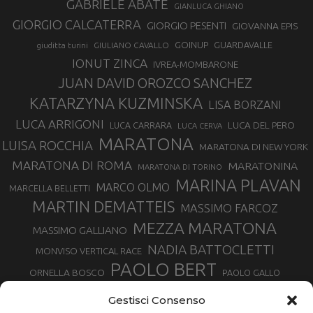
GABRIELE ABATE
GIANLUCA GHIANO
GIORGIO CALCATERRA
GIORGIO PESENTI
GIOVANNA EPIS
GOINUP
GUARDAVALLE
GIULIANO CAVALLO
giuditta turini
IONUT ZINCA
IVREA-MOMBARONE
JUAN DAVID OROZCO SANCHEZ
KATARZYNA KUZMINSKA
LISA BORZANI
LUCA ARRIGONI
LUCA DEL PERO
LUCA CARRARA
LUCA CERVA
MARATONA
LUISA ROCCHIA
MARATONA DI NEW YORK
MARATONA DI ROMA
MARATONINA
MARATONA DI TORINO
MARINA PLAVAN
MARCO OLMO
MARCELLA BELLETTI
MARTIN DEMATTEIS
MASSIMO FARCOZ
MEZZA MARATONA
MASSIMO GALLIANO
NADIA BATTOCLETTI
MONVISO VERTICAL RACE
PAOLO BERT
ORNELLA BOSCO
PAOLO GALLO
ROLANDO PIANA
PIETRO RIVA
PODISMO VENETO
Gestisci Consenso
RUGGERO PERTILE
SILVIA RAMPAZZO
SERGIO BONALDI