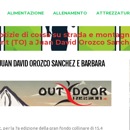
ALIMENTAZIONE
ALLENAMENTO
ATTREZZATUR
otizie di corsa su strada e montag
ront (TO) a Juan David Orozco Sanch
 JUAN DAVID OROZCO SANCHEZ E BARBARA
per la 7a edizione della gran fondo collinare di 15,4