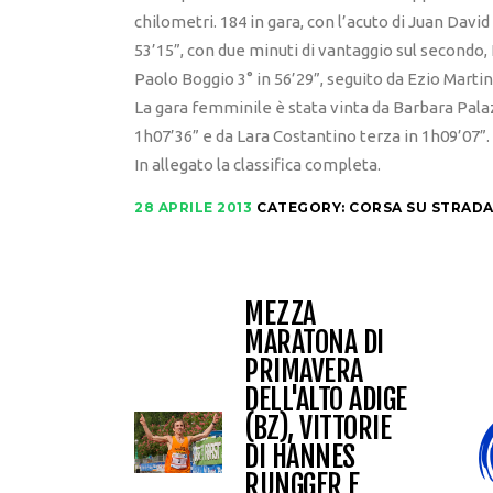
chilometri. 184 in gara, con l’acuto di Juan Davi
53’15”, con due minuti di vantaggio sul secondo,
Paolo Boggio 3° in 56’29”, seguito da Ezio Martina
La gara femminile è stata vinta da Barbara Palaz
1h07’36” e da Lara Costantino terza in 1h09’07”.
In allegato la classifica completa.
28 APRILE 2013
CATEGORY:
CORSA SU STRAD
MEZZA
MARATONA DI
PRIMAVERA
DELL'ALTO ADIGE
(BZ), VITTORIE
DI HANNES
RUNGGER E