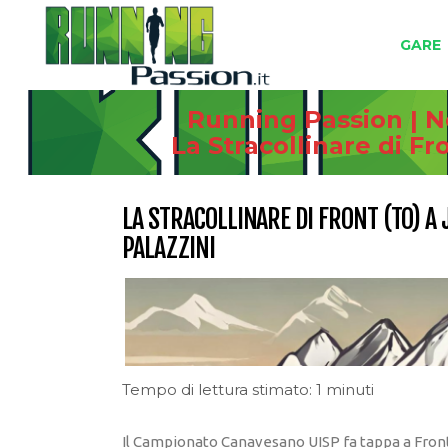
GARE
Running Passion | N
La Stracollinare di F
LA STRACOLLINARE DI FRONT (TO) A
PALAZZINI
Tempo di lettura stimato: 1 minuti
Il Campionato Canavesano UISP fa tappa a Front, 