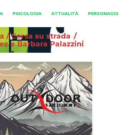
A
PSICOLOGIA
ATTUALITÀ
PERSONAGGI
na
/
Corsa su strada
/
ez e Barbara Palazzini