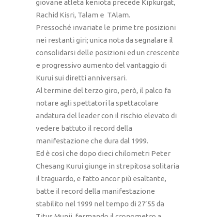
giovane atleta keniota precede Kipkurgat,
Rachid Kisri, Talam e TAlam.
Pressoché invariate le prime tre posizioni
nei restanti giri; unica nota da segnalare il
consolidarsi delle posizioni ed un crescente
e progressivo aumento del vantaggio di
Kurui sui diretti anniversari.
Al termine del terzo giro, però, il palco fa
notare agli spettatori la spettacolare
andatura del leader con il rischio elevato di
vedere battuto il record della
manifestazione che dura dal 1999.
Ed è così che dopo dieci chilometri Peter
Chesang Kurui giunge in strepitosa solitaria
il traguardo, e fatto ancor più esaltante,
batte il record della manifestazione
stabilito nel 1999 nel tempo di 27’55 da
Titus Munji, fermando il cronometro a