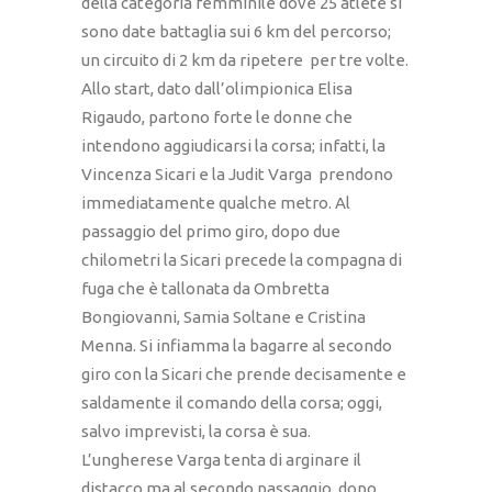
della categoria femminile dove 25 atlete si
sono date battaglia sui 6 km del percorso;
un circuito di 2 km da ripetere per tre volte.
Allo start, dato dall’olimpionica Elisa
Rigaudo, partono forte le donne che
intendono aggiudicarsi la corsa; infatti, la
Vincenza Sicari e la Judit Varga prendono
immediatamente qualche metro. Al
passaggio del primo giro, dopo due
chilometri la Sicari precede la compagna di
fuga che è tallonata da Ombretta
Bongiovanni, Samia Soltane e Cristina
Menna. Si infiamma la bagarre al secondo
giro con la Sicari che prende decisamente e
saldamente il comando della corsa; oggi,
salvo imprevisti, la corsa è sua.
L’ungherese Varga tenta di arginare il
distacco ma al secondo passaggio, dopo