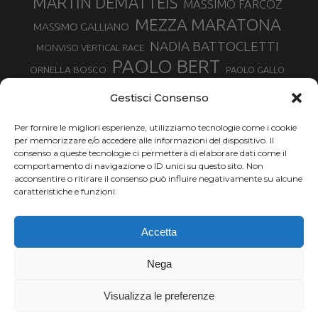
MARTIN DEMATTEIS
MASSIMO FARCOZ
MEZZA MARATONA
MASSIMO GALLIANO
NADIA BATTOCLETTI
MONVISO VERTICAL RACE
PAOLO BERT
ORNELLA BOSCO
PAOLO GALLO
ROLANDO PIANA
PIETRO RIVA
PODISMO VENETO
Gestisci Consenso
RUGGERO PERTILE
SILVIA RAMPAZZO
SERGIO BONALDI
TOR DES GEANTS
Per fornire le migliori esperienze, utilizziamo tecnologie come i cookie
SONIA GLAREY
TAVAGNASCO
SILVIA SERAFINI
per memorizzare e/o accedere alle informazioni del dispositivo. Il
TRAIL MONTE CASTO
TOUR MONVISO TRAIL
TROFEO KIMA
consenso a queste tecnologie ci permetterà di elaborare dati come il
TURIN MARATHON
comportamento di navigazione o ID unici su questo sito. Non
VAL DI FASSA RUNNING
URBAN ZEMMER
acconsentire o ritirare il consenso può influire negativamente su alcune
VALENTINA BELOTTI
caratteristiche e funzioni.
VALERIA ROFFINO
VALERIA STRANEO
VALETUDO
Accetta
VENICE MARATHON
VALTELLINA WINE TRAIL
VENICEMARATHON
XAVIER CHEVRIER
WILLIAM BOFFELLI
Nega
YEMAN CRIPPA
Visualizza le preferenze
Chi siamo |
Termini d'uso |
Privacy |
Cookie