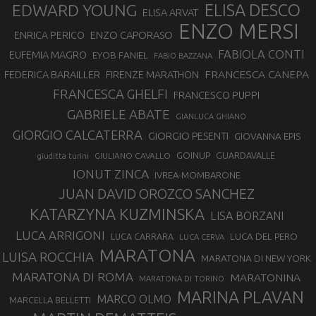
EDWARD YOUNG
ELISA DESCO
ELISA ARVAT
ENZO MERSI
ENZO CAPORASO
ENRICA PERICO
FABIOLA CONTI
EUFEMIA MAGRO
EYOB FANIEL
FABIO BAZZANA
FRANCESCA CANEPA
FEDERICA BARAILLER
FIRENZE MARATHON
FRANCESCA GHELFI
FRANCESCO PUPPI
GABRIELE ABATE
GIANLUCA GHIANO
GIORGIO CALCATERRA
GIORGIO PESENTI
GIOVANNA EPIS
GOINUP
GUARDAVALLE
GIULIANO CAVALLO
giuditta turini
IONUT ZINCA
IVREA-MOMBARONE
JUAN DAVID OROZCO SANCHEZ
KATARZYNA KUZMINSKA
LISA BORZANI
LUCA ARRIGONI
LUCA DEL PERO
LUCA CARRARA
LUCA CERVA
MARATONA
LUISA ROCCHIA
MARATONA DI NEW YORK
MARATONA DI ROMA
MARATONINA
MARATONA DI TORINO
MARINA PLAVAN
MARCO OLMO
MARCELLA BELLETTI