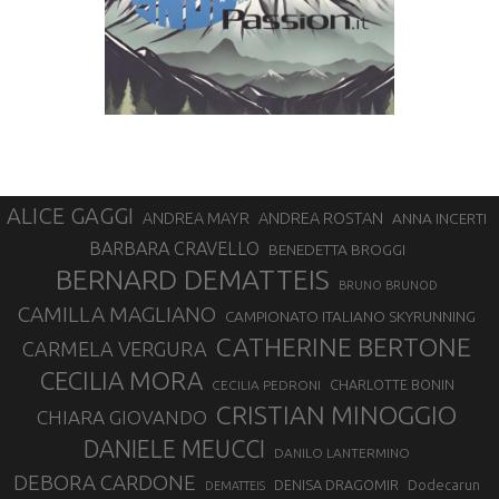
ALICE GAGGI
ANDREA ROSTAN
ANDREA MAYR
ANNA INCERTI
BARBARA CRAVELLO
BENEDETTA BROGGI
BERNARD DEMATTEIS
BRUNO BRUNOD
CAMILLA MAGLIANO
CAMPIONATO ITALIANO SKYRUNNING
CATHERINE BERTONE
CARMELA VERGURA
CECILIA MORA
CHARLOTTE BONIN
CECILIA PEDRONI
CRISTIAN MINOGGIO
CHIARA GIOVANDO
DANIELE MEUCCI
DANILO LANTERMINO
DEBORA CARDONE
DENISA DRAGOMIR
Dodecarun
DEMATTEIS