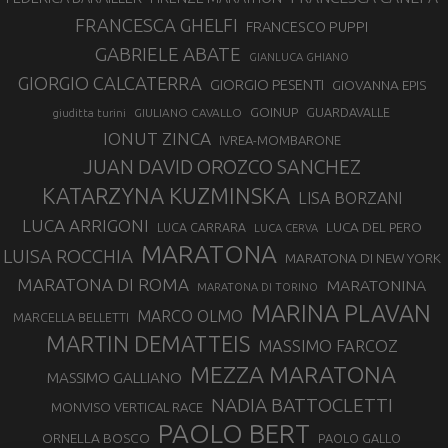
FRANCESCA GHELFI
FRANCESCO PUPPI
GABRIELE ABATE
GIANLUCA GHIANO
GIORGIO CALCATERRA
GIORGIO PESENTI
GIOVANNA EPIS
GOINUP
GUARDAVALLE
GIULIANO CAVALLO
giuditta turini
IONUT ZINCA
IVREA-MOMBARONE
JUAN DAVID OROZCO SANCHEZ
KATARZYNA KUZMINSKA
LISA BORZANI
LUCA ARRIGONI
LUCA DEL PERO
LUCA CARRARA
LUCA CERVA
MARATONA
LUISA ROCCHIA
MARATONA DI NEW YORK
MARATONA DI ROMA
MARATONINA
MARATONA DI TORINO
MARINA PLAVAN
MARCO OLMO
MARCELLA BELLETTI
MARTIN DEMATTEIS
MASSIMO FARCOZ
MEZZA MARATONA
MASSIMO GALLIANO
NADIA BATTOCLETTI
MONVISO VERTICAL RACE
PAOLO BERT
ORNELLA BOSCO
PAOLO GALLO