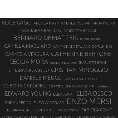
ALICE GAGGI
ANDREA ROSTAN
ANDREA MAYR
ANNA INCERTI
BARBARA CRAVELLO
BENEDETTA BROGGI
BERNARD DEMATTEIS
BRUNO BRUNOD
CAMILLA MAGLIANO
CAMPIONATO ITALIANO SKYRUNNING
CATHERINE BERTONE
CARMELA VERGURA
CECILIA MORA
CHARLOTTE BONIN
CECILIA PEDRONI
CRISTIAN MINOGGIO
CHIARA GIOVANDO
DANIELE MEUCCI
DANILO LANTERMINO
DEBORA CARDONE
DENISA DRAGOMIR
Dodecarun
DEMATTEIS
EDWARD YOUNG
ELISA DESCO
ELISA ARVAT
ENZO MERSI
ENZO CAPORASO
ENRICA PERICO
FABIOLA CONTI
EUFEMIA MAGRO
EYOB FANIEL
FABIO BAZZANA
FRANCESCA CANEPA
FEDERICA BARAILLER
FIRENZE MARATHON