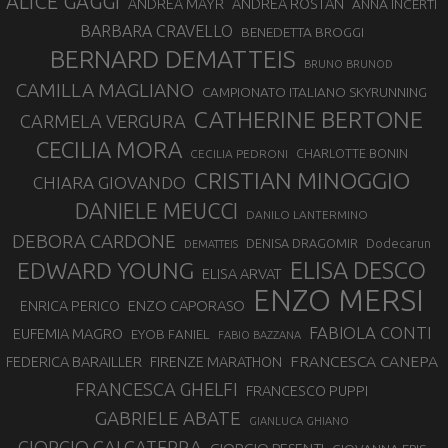
ALICE GAGGI
ANDREA ROSTAN
ANDREA MAYR
ANNA INCERTI
BARBARA CRAVELLO
BENEDETTA BROGGI
BERNARD DEMATTEIS
BRUNO BRUNOD
CAMILLA MAGLIANO
CAMPIONATO ITALIANO SKYRUNNING
CATHERINE BERTONE
CARMELA VERGURA
CECILIA MORA
CHARLOTTE BONIN
CECILIA PEDRONI
CRISTIAN MINOGGIO
CHIARA GIOVANDO
DANIELE MEUCCI
DANILO LANTERMINO
DEBORA CARDONE
DENISA DRAGOMIR
Dodecarun
DEMATTEIS
EDWARD YOUNG
ELISA DESCO
ELISA ARVAT
ENZO MERSI
ENZO CAPORASO
ENRICA PERICO
FABIOLA CONTI
EUFEMIA MAGRO
EYOB FANIEL
FABIO BAZZANA
FRANCESCA CANEPA
FEDERICA BARAILLER
FIRENZE MARATHON
FRANCESCA GHELFI
FRANCESCO PUPPI
GABRIELE ABATE
GIANLUCA GHIANO
GIORGIO CALCATERRA