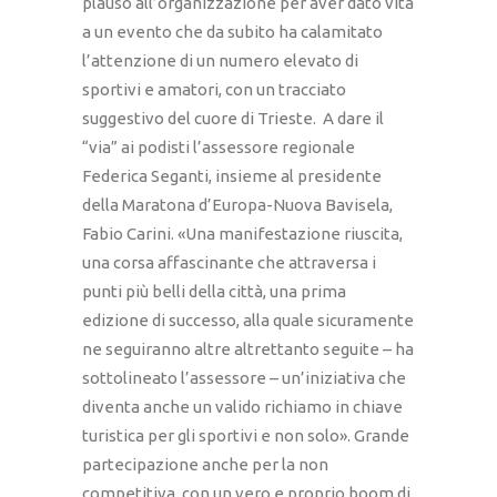
plauso all’organizzazione per aver dato vita
a un evento che da subito ha calamitato
l’attenzione di un numero elevato di
sportivi e amatori, con un tracciato
suggestivo del cuore di Trieste. A dare il
“via” ai podisti l’assessore regionale
Federica Seganti, insieme al presidente
della Maratona d’Europa-Nuova Bavisela,
Fabio Carini. «Una manifestazione riuscita,
una corsa affascinante che attraversa i
punti più belli della città, una prima
edizione di successo, alla quale sicuramente
ne seguiranno altre altrettanto seguite – ha
sottolineato l’assessore – un’iniziativa che
diventa anche un valido richiamo in chiave
turistica per gli sportivi e non solo». Grande
partecipazione anche per la non
competitiva, con un vero e proprio boom di