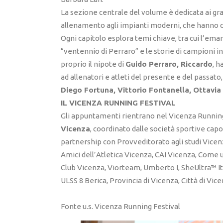
La sezione centrale del volume è dedicata ai gran
allenamento agli impianti moderni, che hanno co
Ogni capitolo esplora temi chiave, tra cui l’em
“ventennio di Perraro” e le storie di campioni in
proprio il nipote di
Guido Perraro, Riccardo
, h
ad allenatori e atleti del presente e del passato
Diego Fortuna, Vittorio Fontanella, Ottavia
IL VICENZA RUNNING FESTIVAL
Gli appuntamenti rientrano nel Vicenza Runnin
Vicenza
, coordinato dalle società sportive capo
partnership con Provveditorato agli studi Vicen
Amici dell’Atletica Vicenza, CAI Vicenza, Come u
Club Vicenza, Viorteam, Umberto I, SheUltra™ Ita
ULSS 8 Berica, Provincia di Vicenza, Città di Vic
Fonte u.s. Vicenza Running Festival