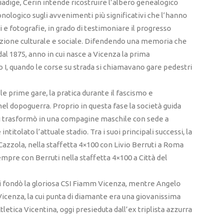
liadige, Cerin intende ricostruire l’albero genealogico
onologico sugli avvenimenti più significativi che l’hanno
 e fotografie, in grado di testimoniare il progresso
luzione culturale e sociale. Difendendo una memoria che
dal 1875, anno in cui nasce a Vicenza la prima
o I, quando le corse su strada si chiamavano gare pedestri
le prime gare, la pratica durante il fascismo e
l dopoguerra. Proprio in questa fase la società guida
 si trasformò in una compagine maschile con sede a
ntitolato l’attuale stadio. Tra i suoi principali successi, la
azzola, nella staffetta 4×100 con Livio Berruti a Roma
empre con Berruti nella staffetta 4×100 a Città del
ni fondò la gloriosa CSI Fiamm Vicenza, mentre Angelo
Vicenza, la cui punta di diamante era una giovanissima
’Atletica Vicentina, oggi presieduta dall’ex triplista azzurra