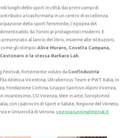
di luoghi dello sport in città, dai primi campi di
ntribuito a trasformarla in un centro di eccellenza.
ancipazione dello sport femminile, l’epopea del
dimenticabili, da Tonini ai protagonisti moderni. E
a presenziato al lancio del libro, insieme alle istituzioni,
, come gli olimpici
Alice Muraro, Cosetta Campana,
 Cestonaro e la stessa Barbara Lah
.
g Festival, fortemente voluto da
Confindustria
fila Atletica Vicentina, Ultrabericus Team e PWT Italia, in
za, Fondazione Cortina, Gruppo Sportivo Alpini Vicenza,
n incantesimo, CSI Vicenza, Idee in arte, Soroptimist
lia, con i patrocini di Sport e Salute, Regione del Veneto,
enza e Università di Verona.
vicenzarunningfestival.it