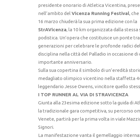
presidente onorario di Atletica Vicentina, pres
nell’ambito del
Vicenza Running Festival
, ch
16 marzo chiuderà la sua prima edizione con la
StrAVicenza
, la 10 km organizzata dalla stessa
podistica. Un’opera che costituisce un ponte tra
generazioni per celebrare le profonde radici de
disciplina nella città del Palladio in occasione di
importante anniversario.
Sulla sua copertina il simbolo di un’eredità sto
medagliato olimpico vicentino nella staffetta 4×
leggendario Jesse Owens, vincitore quello stesso
I TOP RUNNER AL VIA DI STRAVICENZA
Giunta alla 23esima edizione sotto la guida di At
la tradizionale gara competitiva, su percorso 
Venete, partirà per la prima volta in viale Mazzi
Signori.
La manifestazione vanta il gemellaggio interna