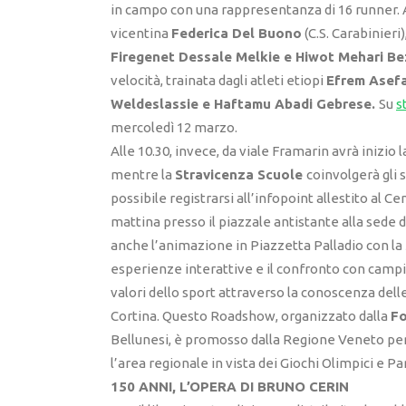
in campo con una rappresentanza di 16 runner. 
vicentina
Federica Del Buono
(C.S. Carabinieri)
Firegenet Dessale Melkie e Hiwot Mehari Be
velocità, trainata dagli atleti etiopi
Efrem Asefa
Weldeslassie e Haftamu Abadi Gebrese.
Su
s
mercoledì 12 marzo.
Alle 10.30, invece, da viale Framarin avrà inizio 
mentre la
Stravicenza Scuole
coinvolgerà gli 
possibile registrarsi all’infopoint allestito a
mattina presso il piazzale antistante alla sede d
anche l’animazione in Piazzetta Palladio con la
esperienze interattive e il confronto con campion
valori dello sport attraverso la conoscenza dell
Cortina. Questo Roadshow, organizzato dalla
Fo
Bellunesi, è promosso dalla Regione Veneto per 
l’area regionale in vista dei Giochi Olimpici e P
150 ANNI, L’OPERA DI BRUNO CERIN