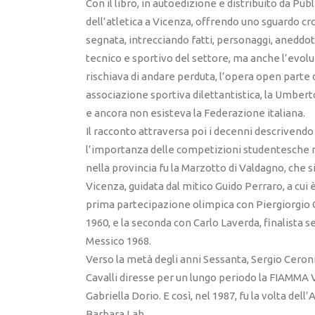
Con il libro, in autoedizione e distribuito da Pub
dell’atletica a Vicenza, offrendo uno sguardo cr
segnata, intrecciando fatti, personaggi, aneddoti
tecnico e sportivo del settore, ma anche l’evo
rischiava di andare perduta, l’opera open parte 
associazione sportiva dilettantistica, la Umbert
e ancora non esisteva la Federazione italiana.
Il racconto attraversa poi i decenni descrivendo 
l’importanza delle competizioni studentesche ne
nella provincia fu la Marzotto di Valdagno, che
Vicenza, guidata dal mitico Guido Perraro, a cui è i
prima partecipazione olimpica con Piergiorgio C
1960, e la seconda con Carlo Laverda, finalista s
Messico 1968.
Verso la metà degli anni Sessanta, Sergio Cero
Cavalli diresse per un lungo periodo la FIAMMA 
Gabriella Dorio. E così, nel 1987, fu la volta dell
Barbara Lah.