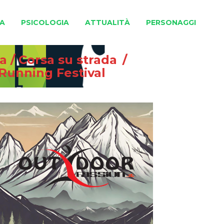
A
PSICOLOGIA
ATTUALITÀ
PERSONAGGI
na
/
Corsa su strada
/
 Running Festival