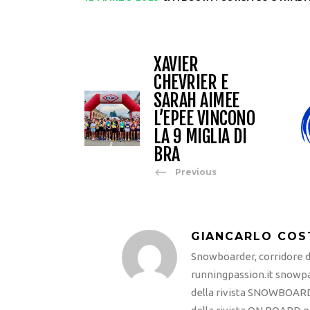
XAVIER
CHEVRIER E
SARAH AIMEE
L’EPEE VINCONO
LA 9 MIGLIA DI
BRA
Previous
GIANCARLO COS
Snowboarder, corridore di
runningpassion.it snowpas
della rivista SNOWBOARD