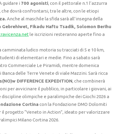
A guidare i
700 agonisti
, con il pettorale n.1 l’azzurra
, che dovrà confrontarsi, tra le altre, con le etiopi
za.
Anche al maschile la sfida sarà all’insegna della
 Gebrehiwet, Fikadu Haftu Tsadik, Solomon Berihu
travicenza.net
le iscrizioni resteranno aperte fino a
la camminata ludico motoria su tracciati di 5 e 10 km,
studenti di elementari e medie. Fino a sabato sarà
l Centro Commerciale Le Piramidi, mentre domenica
i Banca delle Terre Venete di viale Mazzini. Sarà ricca
s(NO)w DIFFERENCE EXPEDITION
, che combinerà
i per avvicinare il pubblico, in particolare i giovani, ai
e discipline olimpiche e paralimpiche dei Giochi 2026 a
ndazione Cortina
con la Fondazione DMO Dolomiti
il progetto “Veneto in Action”, ideato per valorizzare
aralimpici Milano Cortina 2026.