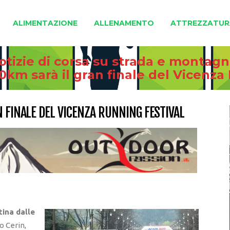
ALIMENTAZIONE
ALLENAMENTO
ATTREZZATUR
otizie di corsa su strada e montag
10km sarà il gran finale del Vicenza
N FINALE DEL VICENZA RUNNING FESTIVAL
tina dalle
no Cerin,