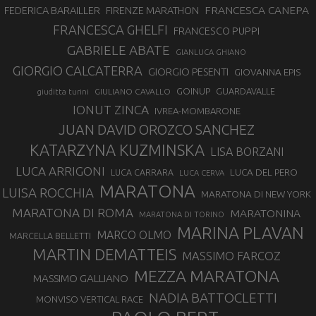
FRANCESCA CANEPA
FEDERICA BARAILLER
FIRENZE MARATHON
FRANCESCA GHELFI
FRANCESCO PUPPI
GABRIELE ABATE
GIANLUCA GHIANO
GIORGIO CALCATERRA
GIORGIO PESENTI
GIOVANNA EPIS
GOINUP
GUARDAVALLE
GIULIANO CAVALLO
giuditta turini
IONUT ZINCA
IVREA-MOMBARONE
JUAN DAVID OROZCO SANCHEZ
KATARZYNA KUZMINSKA
LISA BORZANI
LUCA ARRIGONI
LUCA DEL PERO
LUCA CARRARA
LUCA CERVA
MARATONA
LUISA ROCCHIA
MARATONA DI NEW YORK
MARATONA DI ROMA
MARATONINA
MARATONA DI TORINO
MARINA PLAVAN
MARCO OLMO
MARCELLA BELLETTI
MARTIN DEMATTEIS
MASSIMO FARCOZ
MEZZA MARATONA
MASSIMO GALLIANO
NADIA BATTOCLETTI
MONVISO VERTICAL RACE