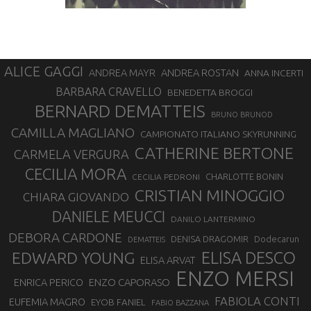
ALICE GAGGI
ANDREA ROSTAN
ANDREA MAYR
ANNA INCERTI
BARBARA CRAVELLO
BENEDETTA BROGGI
BERNARD DEMATTEIS
BRUNO BRUNOD
CAMILLA MAGLIANO
CAMPIONATO ITALIANO SKYRUNNING
CATHERINE BERTONE
CARMELA VERGURA
CECILIA MORA
CHARLOTTE BONIN
CECILIA PEDRONI
CRISTIAN MINOGGIO
CHIARA GIOVANDO
DANIELE MEUCCI
DANILO LANTERMINO
DEBORA CARDONE
DENISA DRAGOMIR
Dodecarun
DEMATTEIS
EDWARD YOUNG
ELISA DESCO
ELISA ARVAT
ENZO MERSI
ENZO CAPORASO
ENRICA PERICO
FABIOLA CONTI
EUFEMIA MAGRO
EYOB FANIEL
FABIO BAZZANA