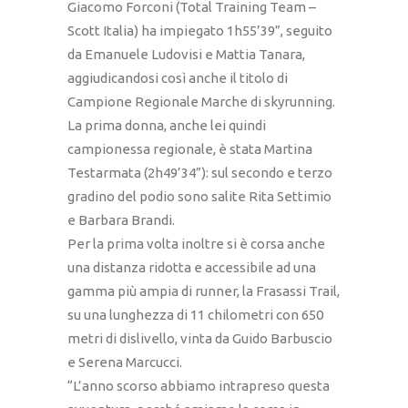
Giacomo Forconi (Total Training Team –
Scott Italia) ha impiegato 1h55’39”, seguito
da Emanuele Ludovisi e Mattia Tanara,
aggiudicandosi così anche il titolo di
Campione Regionale Marche di skyrunning.
La prima donna, anche lei quindi
campionessa regionale, è stata Martina
Testarmata (2h49’34”): sul secondo e terzo
gradino del podio sono salite Rita Settimio
e Barbara Brandi.
Per la prima volta inoltre si è corsa anche
una distanza ridotta e accessibile ad una
gamma più ampia di runner, la Frasassi Trail,
su una lunghezza di 11 chilometri con 650
metri di dislivello, vinta da Guido Barbuscio
e Serena Marcucci.
“L’anno scorso abbiamo intrapreso questa