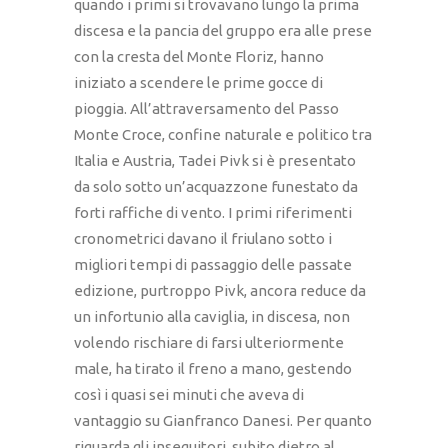
quando i primi si trovavano lungo la prima
discesa e la pancia del gruppo era alle prese
con la cresta del Monte Floriz, hanno
iniziato a scendere le prime gocce di
pioggia. All’attraversamento del Passo
Monte Croce, confine naturale e politico tra
Italia e Austria, Tadei Pivk si è presentato
da solo sotto un’acquazzone funestato da
forti raffiche di vento. I primi riferimenti
cronometrici davano il friulano sotto i
migliori tempi di passaggio delle passate
edizione, purtroppo Pivk, ancora reduce da
un infortunio alla caviglia, in discesa, non
volendo rischiare di farsi ulteriormente
male, ha tirato il freno a mano, gestendo
così i quasi sei minuti che aveva di
vantaggio su Gianfranco Danesi. Per quanto
riguarda gli inseguitori, subito dietro al