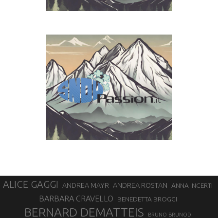
ALICE GAGGI
ANDREA ROSTAN
ANDREA MAYR
ANNA INCERTI
BARBARA CRAVELLO
BENEDETTA BROGGI
BERNARD DEMATTEIS
BRUNO BRUNOD