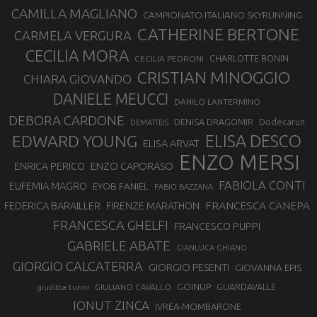
CAMILLA MAGLIANO
CAMPIONATO ITALIANO SKYRUNNING
CATHERINE BERTONE
CARMELA VERGURA
CECILIA MORA
CHARLOTTE BONIN
CECILIA PEDRONI
CRISTIAN MINOGGIO
CHIARA GIOVANDO
DANIELE MEUCCI
DANILO LANTERMINO
DEBORA CARDONE
DENISA DRAGOMIR
Dodecarun
DEMATTEIS
EDWARD YOUNG
ELISA DESCO
ELISA ARVAT
ENZO MERSI
ENZO CAPORASO
ENRICA PERICO
FABIOLA CONTI
EUFEMIA MAGRO
EYOB FANIEL
FABIO BAZZANA
FRANCESCA CANEPA
FEDERICA BARAILLER
FIRENZE MARATHON
FRANCESCA GHELFI
FRANCESCO PUPPI
GABRIELE ABATE
GIANLUCA GHIANO
GIORGIO CALCATERRA
GIORGIO PESENTI
GIOVANNA EPIS
GOINUP
GUARDAVALLE
GIULIANO CAVALLO
giuditta turini
IONUT ZINCA
IVREA-MOMBARONE