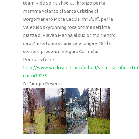
team Ride Spirit 7h06’05, bronzo per la
mamma volante di Santa Cristina di
Borgomanero Mora Cecilia 7h15’50”, per la
Valetudo skyrunning rosa ottima settima
piazza di Plavan Marina al suo primo rientro
da un’infortunio su una gara lunga e 18^ la
sempre presente Vergura Carmela.
Per classifiche:
http://www.wedosport.net/pub/cf/vedi_classifica.cfm
gara=39239
Di Giorgio Pesenti