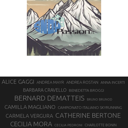
ALICE GAGGI
ANDREA ROSTAN
ANDREA MAYR
ANNA INCERTI
BARBARA CRAVELLO
BENEDETTA BROGGI
BERNARD DEMATTEIS
BRUNO BRUNOD
CAMILLA MAGLIANO
CAMPIONATO ITALIANO SKYRUNNING
CATHERINE BERTONE
CARMELA VERGURA
CECILIA MORA
CHARLOTTE BONIN
CECILIA PEDRONI