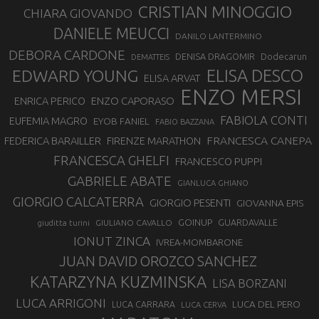
CRISTIAN MINOGGIO
CHIARA GIOVANDO
DANIELE MEUCCI
DANILO LANTERMINO
DEBORA CARDONE
DENISA DRAGOMIR
Dodecarun
DEMATTEIS
EDWARD YOUNG
ELISA DESCO
ELISA ARVAT
ENZO MERSI
ENZO CAPORASO
ENRICA PERICO
FABIOLA CONTI
EUFEMIA MAGRO
EYOB FANIEL
FABIO BAZZANA
FRANCESCA CANEPA
FEDERICA BARAILLER
FIRENZE MARATHON
FRANCESCA GHELFI
FRANCESCO PUPPI
GABRIELE ABATE
GIANLUCA GHIANO
GIORGIO CALCATERRA
GIORGIO PESENTI
GIOVANNA EPIS
GOINUP
GUARDAVALLE
GIULIANO CAVALLO
giuditta turini
IONUT ZINCA
IVREA-MOMBARONE
JUAN DAVID OROZCO SANCHEZ
KATARZYNA KUZMINSKA
LISA BORZANI
LUCA ARRIGONI
LUCA DEL PERO
LUCA CARRARA
LUCA CERVA