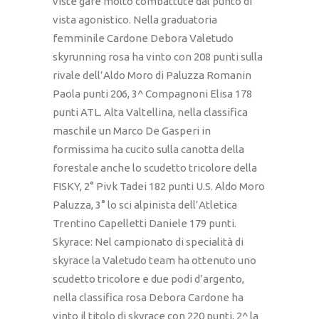
viste gare molto combattute dal punto di
vista agonistico. Nella graduatoria
femminile Cardone Debora Valetudo
skyrunning rosa ha vinto con 208 punti sulla
rivale dell’Aldo Moro di Paluzza Romanin
Paola punti 206, 3^ Compagnoni Elisa 178
punti ATL. Alta Valtellina, nella classifica
maschile un Marco De Gasperi in
formissima ha cucito sulla canotta della
forestale anche lo scudetto tricolore della
FISKY, 2° Pivk Tadei 182 punti U.S. Aldo Moro
Paluzza, 3° lo sci alpinista dell’Atletica
Trentino Capelletti Daniele 179 punti.
Skyrace: Nel campionato di specialità di
skyrace la Valetudo team ha ottenuto uno
scudetto tricolore e due podi d’argento,
nella classifica rosa Debora Cardone ha
vinto il titolo di skyrace con 220 punti, 2^ la