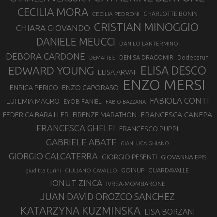
CECILIA MORA
CHARLOTTE BONIN
CECILIA PEDRONI
CRISTIAN MINOGGIO
CHIARA GIOVANDO
DANIELE MEUCCI
DANILO LANTERMINO
DEBORA CARDONE
DENISA DRAGOMIR
Dodecarun
DEMATTEIS
EDWARD YOUNG
ELISA DESCO
ELISA ARVAT
ENZO MERSI
ENZO CAPORASO
ENRICA PERICO
FABIOLA CONTI
EUFEMIA MAGRO
EYOB FANIEL
FABIO BAZZANA
FRANCESCA CANEPA
FEDERICA BARAILLER
FIRENZE MARATHON
FRANCESCA GHELFI
FRANCESCO PUPPI
GABRIELE ABATE
GIANLUCA GHIANO
GIORGIO CALCATERRA
GIORGIO PESENTI
GIOVANNA EPIS
GOINUP
GUARDAVALLE
GIULIANO CAVALLO
giuditta turini
IONUT ZINCA
IVREA-MOMBARONE
JUAN DAVID OROZCO SANCHEZ
KATARZYNA KUZMINSKA
LISA BORZANI