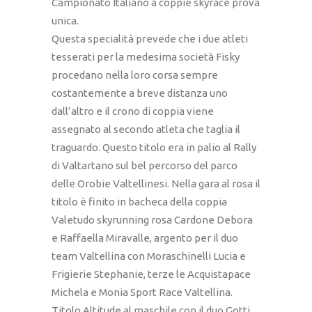
Campionato Italiano a coppie skyrace prova
unica.
Questa specialità prevede che i due atleti
tesserati per la medesima società Fisky
procedano nella loro corsa sempre
costantemente a breve distanza uno
dall’altro e il crono di coppia viene
assegnato al secondo atleta che taglia il
traguardo. Questo titolo era in palio al Rally
di Valtartano sul bel percorso del parco
delle Orobie Valtellinesi. Nella gara al rosa il
titolo è finito in bacheca della coppia
Valetudo skyrunning rosa Cardone Debora
e Raffaella Miravalle, argento per il duo
team Valtellina con Moraschinelli Lucia e
Frigierie Stephanie, terze le Acquistapace
Michela e Monia Sport Race Valtellina.
Titolo Altitude al maschile con il duo Gotti