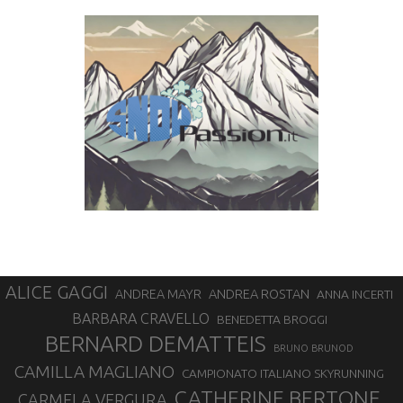
ALICE GAGGI
ANDREA ROSTAN
ANDREA MAYR
ANNA INCERTI
BARBARA CRAVELLO
BENEDETTA BROGGI
BERNARD DEMATTEIS
BRUNO BRUNOD
CAMILLA MAGLIANO
CAMPIONATO ITALIANO SKYRUNNING
CATHERINE BERTONE
CARMELA VERGURA