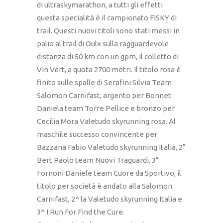
di ultraskymarathon, a tutti gli effetti
questa specialità è il campionato FISKY di
trail. Questi nuovi titoli sono stati messi in
palio al trail di Oulx sulla ragguardevole
distanza di 50 km con un gpm, il colletto di
Vin Vert, a quota 2700 metri. Il titolo rosa è
finito sulle spalle di Serafini Silvia Team
Salomon Carnifast, argento per Bonnet
Daniela team Torre Pellice e bronzo per
Cecilia Mora Valetudo skyrunning rosa. Al
maschile successo convincente per
Bazzana Fabio Valetudo skyrunning Italia, 2°
Bert Paolo team Nuovi Traguardi, 3°
Fornoni Daniele team Cuore da Sportivo, il
titolo per società è andato alla Salomon
Carnifast, 2^ la Valetudo skyrunning Italia e
3^ I Run For Find the Cure.