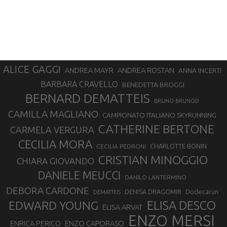
ALICE GAGGI
ANDREA ROSTAN
ANDREA MAYR
ANNA INCERTI
BARBARA CRAVELLO
BENEDETTA BROGGI
BERNARD DEMATTEIS
BRUNO BRUNOD
CAMILLA MAGLIANO
CAMPIONATO ITALIANO SKYRUNNING
CATHERINE BERTONE
CARMELA VERGURA
CECILIA MORA
CHARLOTTE BONIN
CECILIA PEDRONI
CRISTIAN MINOGGIO
CHIARA GIOVANDO
DANIELE MEUCCI
DANILO LANTERMINO
DEBORA CARDONE
DENISA DRAGOMIR
Dodecarun
DEMATTEIS
EDWARD YOUNG
ELISA DESCO
ELISA ARVAT
ENZO MERSI
ENZO CAPORASO
ENRICA PERICO