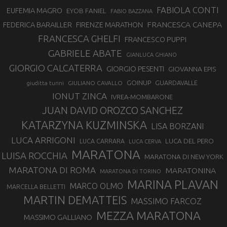
FABIOLA CONTI
EUFEMIA MAGRO
EYOB FANIEL
FABIO BAZZANA
FRANCESCA CANEPA
FEDERICA BARAILLER
FIRENZE MARATHON
FRANCESCA GHELFI
FRANCESCO PUPPI
GABRIELE ABATE
GIANLUCA GHIANO
GIORGIO CALCATERRA
GIORGIO PESENTI
GIOVANNA EPIS
GOINUP
GUARDAVALLE
GIULIANO CAVALLO
giuditta turini
IONUT ZINCA
IVREA-MOMBARONE
JUAN DAVID OROZCO SANCHEZ
KATARZYNA KUZMINSKA
LISA BORZANI
LUCA ARRIGONI
LUCA DEL PERO
LUCA CARRARA
LUCA CERVA
MARATONA
LUISA ROCCHIA
MARATONA DI NEW YORK
MARATONA DI ROMA
MARATONINA
MARATONA DI TORINO
MARINA PLAVAN
MARCO OLMO
MARCELLA BELLETTI
MARTIN DEMATTEIS
MASSIMO FARCOZ
MEZZA MARATONA
MASSIMO GALLIANO