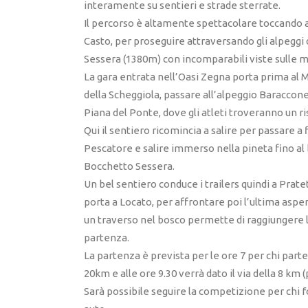
interamente su sentieri e strade sterrate.
Il percorso è altamente spettacolare toccando al
Casto, per proseguire attraversando gli alpeggi 
Sessera (1380m) con incomparabili viste sulle m
La gara entrata nell’Oasi Zegna porta prima al M
della Scheggiola, passare all’alpeggio Baraccone 
Piana del Ponte, dove gli atleti troveranno un ri
Qui il sentiero ricomincia a salire per passare a 
Pescatore e salire immerso nella pineta fino al 
Bocchetto Sessera.
Un bel sentiero conduce i trailers quindi a Prate
porta a Locato, per affrontare poi l’ultima asperit
un traverso nel bosco permette di raggiungere la
partenza.
La partenza è prevista per le ore 7 per chi partec
20km e alle ore 9.30 verrà dato il via della 8 km 
Sarà possibile seguire la competizione per chi f