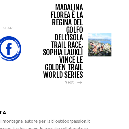
MADALINA
FLOREA È LA
REGINA DEL
GOLFO
SHARE
DELL’ISOLA
TRAIL RACE,
SOPHIA LAUKLI
VINCE LE
GOLDEN TRAIL
WORLD SERIES
Next
TA
 montagna, autore per i siti outdoorpassion.it
sion.it e bici.news. In passato collaboratore