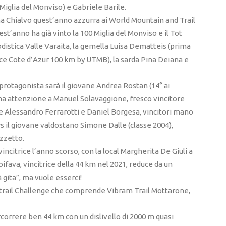
Miglia del Monviso) e Gabriele Barile.
a Chialvo quest’anno azzurra ai World Mountain and Trail
’anno ha già vinto la 100 Miglia del Monviso e il Tot
odistica Valle Varaita, la gemella Luisa Dematteis (prima
 Nice Cote d’Azur 100 km by UTMB), la sarda Pina Deiana e
ro protagonista sarà il giovane Andrea Rostan (14° ai
 ma attenzione a Manuel Solavaggione, fresco vincitore
se Alessandro Ferrarotti e Daniel Borgesa, vincitori mano
rs il giovane valdostano Simone Dalle (classe 2004),
azzetto.
incitrice l’anno scorso, con la local Margherita De Giuli a
oifava, vincitrice della 44 km nel 2021, reduce da un
à gita”, ma vuole esserci!
ontrail Challenge che comprende Vibram Trail Mottarone,
ercorrere ben 44 km con un dislivello di 2000 m quasi