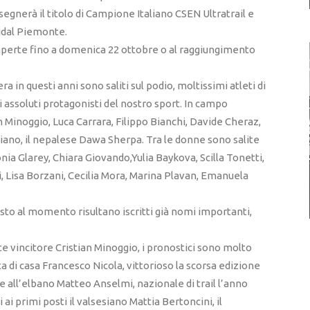
assegnerà il titolo di Campione Italiano CSEN Ultratrail e
idal Piemonte.
perte fino a domenica 22 ottobre o al raggiungimento
ra in questi anni sono saliti sul podio, moltissimi atleti di
i assoluti protagonisti del nostro sport. In campo
an Minoggio, Luca Carrara, Filippo Bianchi, Davide Cheraz,
iano, il nepalese Dawa Sherpa. Tra le donne sono salite
onia Glarey, Chiara Giovando,Yulia Baykova, Scilla Tonetti,
i, Lisa Borzani, Cecilia Mora, Marina Plavan, Emanuela
sto al momento risultano iscritti già nomi importanti,
te vincitore Cristian Minoggio, i pronostici sono molto
ta di casa Francesco Nicola, vittorioso la scorsa edizione
 all’elbano Matteo Anselmi, nazionale di trail l’anno
 ai primi posti il valsesiano Mattia Bertoncini, il