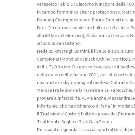
varesotto Fabio Di Giacomo (vincitore della 100 
In campo femminile sicure protagoniste, Martin
Running Championships e Enrica Dematteis, quest
Dret. Da non sottovalutare l’altra atleta della P
alla 60 km del Monviso), Giulia Vinco ( terza al
la local Susan Ostano.
Nella 20 km tra gli uomini, il livello è alto, sicu
Campionati Mondiali di Inssbruck nel Vertical),
dell’UTLO 34 km. Da non sottovalutare il bielle
nella mano dell’edizione 2021, possibili outside
nazionale di skyrunning e il biellese Gabriele G
Mentre tra le donne la favorita è Luisa Rocchia, v
provare a infastidirla. Al via anche Alessandra B
infortunio, che ha dichiarato di farla “in modalit
Il Trail Monte Casto è l’ultima prova del Piem
Trail Monte Soglio e Trail Oasi Zegna.
Per quanto riguarda il tracciato, si tratterà di p