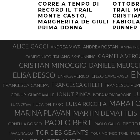
CORRE A TEMPO DI
OTTOBRE
RECORD IL TRAIL
TRAIL M
MONTE CASTO,
CRISTIA
MARGHERITA DE GIULI
FABIOLA
PRIMA DONNA
RUNNER
ALICE GAGGI
ANDREA ROSTAN
ANDREA MAYR
ANNA INC
CARMELA VERG
CAMPIONATO ITALIANO SKYRUNNING
CRISTIAN MINOGGIO
DANIELE MEUCCI
E
ELISA DESCO
ENZO CAPORASO
ENRICA PERICO
FRANCESCA GHELFI
FRANCESCA CANEPA
FRANCESCO PUP
J
IONUT ZINCA
GOINUP
GUARDAVALLE
IVREA-MOMBARONE
MARAT
LUISA ROCCHIA
LUCA DEL PERO
LUCA CERVA
MARINA PLAVAN
MARTIN DEMATTEIS
PAOLO BERT
PIETRO 
ORNELLA BOSCO
PAOLO GALLO
TOR DES GEANTS
TAVAGNASCO
TRAI
TOUR MONVISO TRAIL