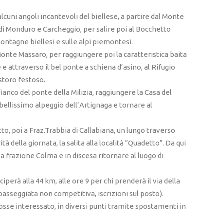
cuni angoli incantevoli del biellese, a partire dal Monte
di Monduro e Carcheggio, per salire poi al Bocchetto
ontagne biellesi e sulle alpi piemontesi.
onte Massaro, per raggiungere poi la caratteristica baita
e attraverso il bel ponte a schiena d’asino, al Rifugio
storo festoso.
fianco del ponte della Milizia, raggiungere la Casa del
bellissimo alpeggio dell’Artignaga e tornare al
tto, poi a Fraz.Trabbia di Callabiana, un lungo traverso
à della giornata, la salita alla località “Quadetto”. Da qui
 frazione Colma e in discesa ritornare al luogo di
iperà alla 44 km, alle ore 9 per chi prenderà il via della
(passeggiata non competitiva, iscrizioni sul posto).
osse interessato, in diversi punti tramite spostamenti in