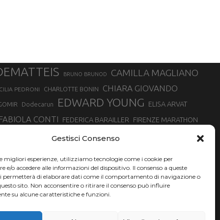
DEMATTEIS
CAMILLA MAGLIANO
BRUNO BRUNOD
CHIARA GIOVANDO
CHARLOTTE BONIN
CILIA PEDRONI
EDWARD YOUNG
ELISA ARVAT
GOMIR
Dodecarun
FABIOLA CONTI
FEDERICA BARAILLER
FIRENZE MARATHON
RA
GIORGIO PESENTI
GIOVANNA EPIS
GIULIANO CAVALLO
giuditta turini
Gestisci Consenso
MINSKA
LUCA ARRIGONI
LISA BORZANI
LUCA CARRARA
le migliori esperienze, utilizziamo tecnologie come i cookie per
MARATONINA
MARCO OLMO
MARCELLA BELLETTI
 DI TORINO
e/o accedere alle informazioni del dispositivo. Il consenso a queste
TONA
ci permetterà di elaborare dati come il comportamento di navigazione o
NADIA BATTOCLETTI
MONVISO VERTICAL RACE
questo sito. Non acconsentire o ritirare il consenso può influire
SILVIA RAMPAZZO
te su alcune caratteristiche e funzioni.
SONIA GLAREY
SERGIO BONALDI
SILVIA SERAFINI
VALENTINA BELOTTI
VAL DI FASSA RUNNING
VALERIA ROFFINO