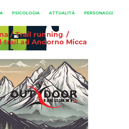
A
PSICOLOGIA
ATTUALITÀ
PERSONAGGI
gna
/
Trail running
/
l trail ad Andorno Micca