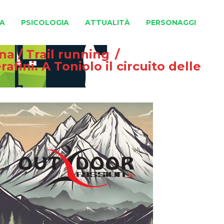
A
PSICOLOGIA
ATTUALITÀ
PERSONAGGI
gna
/
Trail running
/
fini. A Toniolo il circuito delle