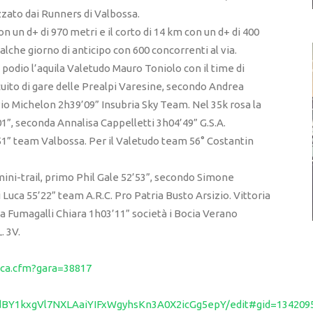
zzato dai Runners di Valbossa.
 con un d+ di 970 metri e il corto di 14 km con un d+ di 400
 qualche giorno di anticipo con 600 concorrenti al via.
el podio l’aquila Valetudo Mauro Toniolo con il time di
rcuito di gare delle Prealpi Varesine, secondo Andrea
io Michelon 2h39’09” Insubria Sky Team. Nel 35k rosa la
1”, seconda Annalisa Cappelletti 3h04’49” G.S.A.
51” team Valbossa. Per il Valetudo team 56° Costantin
ini-trail, primo Phil Gale 52’53”, secondo Simone
uca 55’22” team A.R.C. Pro Patria Busto Arsizio. Vittoria
da Fumagalli Chiara 1h03’11” società i Bocia Verano
. 3V.
ica.cfm?gara=38817
UkdBY1kxgVl7NXLAaiYIFxWgyhsKn3A0X2icGg5epY/edit#gid=134209