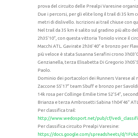
prova del circuito delle Prealpi Varesine organi
Due i percorsi, per gli elite long il trail di 35 km
metri di dislivello. Iscrizioni ai trail chiuse con
Nel trail da 35 km è salito sul gradino più alto d
2h35’10”, con questa vittoria Toniolo vince il ci
Macchi ATL. Gavirate 2h36’40” e bronzo per Flav
più veloce è stata Susanna Serafini crono 3h03’0
Genzianella, terza Elisabetta Di Gregorio 3h05’
Paolo.
Dominio dei portacolori dei Runners Varese al m
Zaccone 55’17” team Sbuff e bronzo per Savoldi L
14k rosa per Collinge Emilie time 52’54”, secon
Brianza e terza Ambrosetti Sabina 1h04’46” ATL
Per classifica trail:
http://www.wedosport.net/pub/cf/vedi_classif
Per classifica circuito Prealpi Varesine:
https://docs.google.com/spreadsheets/d/1F