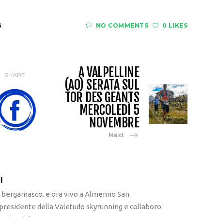
G
NO COMMENTS
0 LIKES
A VALPELLINE
SHARE
(AO) SERATA SUL
TOR DES GEANTS
MERCOLEDÌ 5
NOVEMBRE
Next
I
l bergamasco, e ora vivo a Almenno San
 presidente della Valetudo skyrunning e collaboro