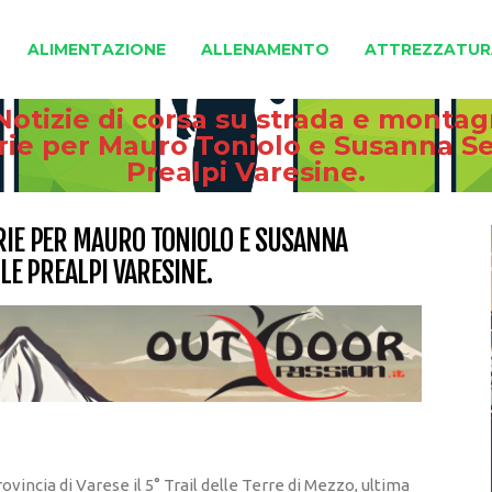
ALIMENTAZIONE
ALLENAMENTO
ATTREZZATUR
Notizie di corsa su strada e monta
orie per Mauro Toniolo e Susanna Sera
Prealpi Varesine.
ORIE PER MAURO TONIOLO E SUSANNA
LLE PREALPI VARESINE.
incia di Varese il 5° Trail delle Terre di Mezzo, ultima