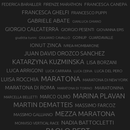
FRANCESCA CANEPA
FEDERICA BARAILLER
FIRENZE MARATHON
FRANCESCA GHELFI
FRANCESCO PUPPI
GABRIELE ABATE
GIANLUCA GHIANO
GIORGIO CALCATERRA
GIORGIO PESENTI
GIOVANNA EPIS
GOINUP
GUARDAVALLE
GIULIANO CAVALLO
giuditta turini
IONUT ZINCA
IVREA-MOMBARONE
JUAN DAVID OROZCO SANCHEZ
KATARZYNA KUZMINSKA
LISA BORZANI
LUCA ARRIGONI
LUCA DEL PERO
LUCA CARRARA
LUCA CERVA
MARATONA
LUISA ROCCHIA
MARATONA DI NEW YORK
MARATONA DI ROMA
MARATONINA
MARATONA DI TORINO
MARINA PLAVAN
MARCO OLMO
MARCELLA BELLETTI
MARTIN DEMATTEIS
MASSIMO FARCOZ
MEZZA MARATONA
MASSIMO GALLIANO
NADIA BATTOCLETTI
MONVISO VERTICAL RACE