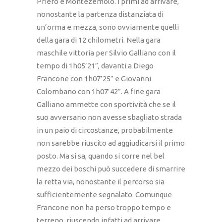
Priero e Montezemolo. I primi ad arrivare,
nonostante la partenza distanziata di
un’orma e mezza, sono ovviamente quelli
della gara di 12 chilometri. Nella gara
maschile vittoria per Silvio Galliano con il
tempo di 1h05’21”, davanti a Diego
Francone con 1h07’25” e Giovanni
Colombano con 1h07’42”. A fine gara
Galliano ammette con sportività che se il
suo avversario non avesse sbagliato strada
in un paio di circostanze, probabilmente
non sarebbe riuscito ad aggiudicarsi il primo
posto. Ma si sa, quando si corre nel bel
mezzo dei boschi può succedere di smarrire
la retta via, nonostante il percorso sia
sufficientemente segnalato. Comunque
Francone non ha perso troppo tempo e
terreno, riuscendo infatti ad arrivare