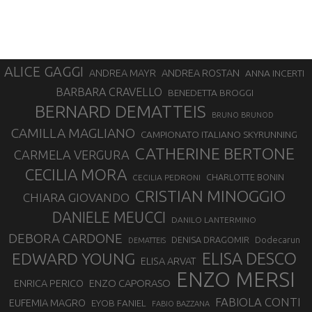
ALICE GAGGI
ANDREA ROSTAN
ANDREA MAYR
ANNA INCERTI
BARBARA CRAVELLO
BENEDETTA BROGGI
BERNARD DEMATTEIS
BRUNO BRUNOD
CAMILLA MAGLIANO
CAMPIONATO ITALIANO SKYRUNNING
CATHERINE BERTONE
CARMELA VERGURA
CECILIA MORA
CHARLOTTE BONIN
CECILIA PEDRONI
CRISTIAN MINOGGIO
CHIARA GIOVANDO
DANIELE MEUCCI
DANILO LANTERMINO
DEBORA CARDONE
DENISA DRAGOMIR
Dodecarun
DEMATTEIS
EDWARD YOUNG
ELISA DESCO
ELISA ARVAT
ENZO MERSI
ENZO CAPORASO
ENRICA PERICO
FABIOLA CONTI
EUFEMIA MAGRO
EYOB FANIEL
FABIO BAZZANA