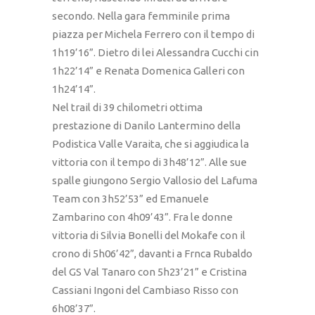
secondo. Nella gara femminile prima
piazza per Michela Ferrero con il tempo di
1h19’16”. Dietro di lei Alessandra Cucchi cin
1h22’14” e Renata Domenica Galleri con
1h24’14”.
Nel trail di 39 chilometri ottima
prestazione di Danilo Lantermino della
Podistica Valle Varaita, che si aggiudica la
vittoria con il tempo di 3h48’12”. Alle sue
spalle giungono Sergio Vallosio del Lafuma
Team con 3h52’53” ed Emanuele
Zambarino con 4h09’43”. Fra le donne
vittoria di Silvia Bonelli del Mokafe con il
crono di 5h06’42”, davanti a Frnca Rubaldo
del GS Val Tanaro con 5h23’21” e Cristina
Cassiani Ingoni del Cambiaso Risso con
6h08’37”.