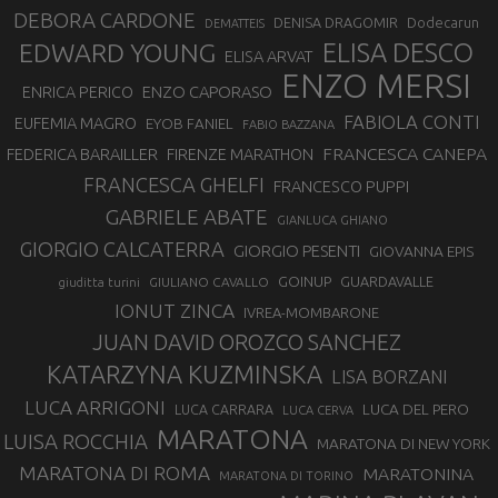
DEBORA CARDONE
DENISA DRAGOMIR
Dodecarun
DEMATTEIS
EDWARD YOUNG
ELISA DESCO
ELISA ARVAT
ENZO MERSI
ENZO CAPORASO
ENRICA PERICO
FABIOLA CONTI
EUFEMIA MAGRO
EYOB FANIEL
FABIO BAZZANA
FRANCESCA CANEPA
FEDERICA BARAILLER
FIRENZE MARATHON
FRANCESCA GHELFI
FRANCESCO PUPPI
GABRIELE ABATE
GIANLUCA GHIANO
GIORGIO CALCATERRA
GIORGIO PESENTI
GIOVANNA EPIS
GOINUP
GUARDAVALLE
GIULIANO CAVALLO
giuditta turini
IONUT ZINCA
IVREA-MOMBARONE
JUAN DAVID OROZCO SANCHEZ
KATARZYNA KUZMINSKA
LISA BORZANI
LUCA ARRIGONI
LUCA DEL PERO
LUCA CARRARA
LUCA CERVA
MARATONA
LUISA ROCCHIA
MARATONA DI NEW YORK
MARATONA DI ROMA
MARATONINA
MARATONA DI TORINO