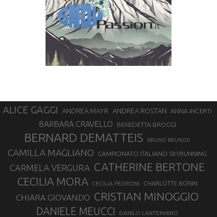
ALICE GAGGI
ANDREA ROSTAN
ANDREA MAYR
ANNA INCERTI
BARBARA CRAVELLO
BENEDETTA BROGGI
BERNARD DEMATTEIS
BRUNO BRUNOD
CAMILLA MAGLIANO
CAMPIONATO ITALIANO SKYRUNNING
CATHERINE BERTONE
CARMELA VERGURA
CECILIA MORA
CHARLOTTE BONIN
CECILIA PEDRONI
CRISTIAN MINOGGIO
CHIARA GIOVANDO
DANIELE MEUCCI
DANILO LANTERMINO