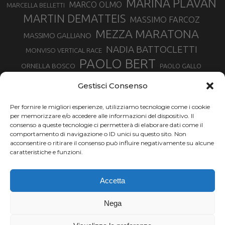
MARINA PLAVAN
MARCO OLMO
MARCELLA BELLETTI
MARTIN DEMATTEIS
MASSIMO FARCOZ
MEZZA MARATONA
MASSIMO GALLIANO
NADIA BATTOCLETTI
MONVISO VERTICAL RACE
PAOLO BERT
ORNELLA BOSCO
PAOLO GALLO
ROLANDO PIANA
PIETRO RIVA
PODISMO VENETO
Gestisci Consenso
RUGGERO PERTILE
SILVIA RAMPAZZO
SERGIO BONALDI
TOR DES GEANTS
Per fornire le migliori esperienze, utilizziamo tecnologie come i cookie
SONIA GLAREY
TAVAGNASCO
SILVIA SERAFINI
per memorizzare e/o accedere alle informazioni del dispositivo. Il
TRAIL MONTE CASTO
TOUR MONVISO TRAIL
TROFEO KIMA
consenso a queste tecnologie ci permetterà di elaborare dati come il
TURIN MARATHON
comportamento di navigazione o ID unici su questo sito. Non
VAL DI FASSA RUNNING
URBAN ZEMMER
acconsentire o ritirare il consenso può influire negativamente su alcune
VALENTINA BELOTTI
caratteristiche e funzioni.
VALERIA ROFFINO
VALERIA STRANEO
VALETUDO
Accetta
VENICE MARATHON
VALTELLINA WINE TRAIL
VENICEMARATHON
XAVIER CHEVRIER
WILLIAM BOFFELLI
Nega
YEMAN CRIPPA